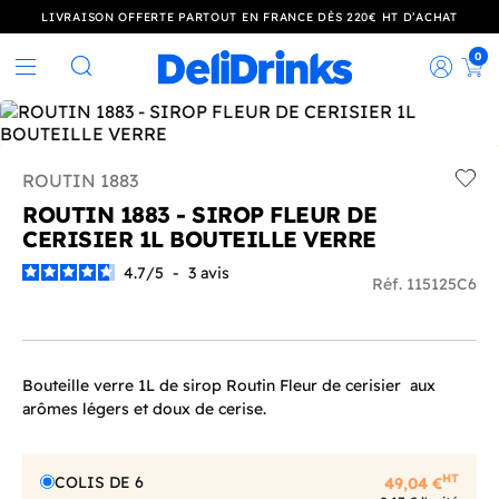
LIVRAISON OFFERTE PARTOUT EN FRANCE DÈS 220€ HT D’ACHAT
0
Rec
Rechercher
ROUTIN 1883
Add t
ROUTIN 1883 - SIROP FLEUR DE
CERISIER 1L BOUTEILLE VERRE
4.7
/
5
-
3
avis
Réf. 115125C6
Bouteille verre 1L de sirop Routin Fleur de cerisier aux
arômes légers et doux de cerise.
HT
COLIS DE 6
49,04 €