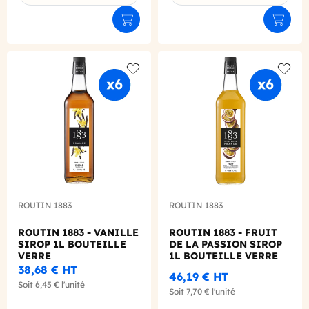
Ajouter au panier
Ajouter
Add to wishlist
Add to
ROUTIN 1883
ROUTIN 1883
ROUTIN 1883 - VANILLE
ROUTIN 1883 - FRUIT
SIROP 1L BOUTEILLE
DE LA PASSION SIROP
VERRE
1L BOUTEILLE VERRE
38,68 €
HT
46,19 €
HT
Soit
6,45 €
l'unité
Soit
7,70 €
l'unité