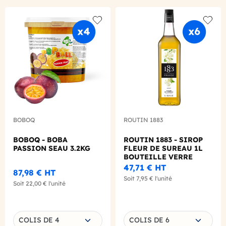
Add to wishlist
Add to
BOBOQ
ROUTIN 1883
BOBOQ - BOBA
ROUTIN 1883 - SIROP
PASSION SEAU 3.2KG
FLEUR DE SUREAU 1L
BOUTEILLE VERRE
47,71 €
HT
87,98 €
HT
Soit
7,95 €
l'unité
Soit
22,00 €
l'unité
Choisissez une déclinaison
Choisissez une déclinaison
COLIS DE 4
COLIS DE 6