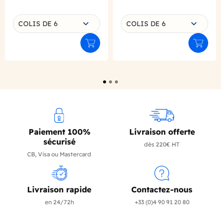
Choisissez une déclinaison
Choisissez une déclinaison
COLIS DE 6
COLIS DE 6
Ajouter au panier
Ajouter
Paiement 100%
Livraison offerte
sécurisé
dès 220€ HT
CB, Visa ou Mastercard
Livraison rapide
Contactez-nous
en 24/72h
+33 (0)4 90 91 20 80