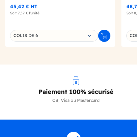
45,42 €
HT
48,7
Soit
7,57 €
l'unité
Soit
8
Choisissez une déclinaison
Choi
COLIS DE 6
COL
Ajouter au panie
Paiement 100% sécurisé
CB, Visa ou Mastercard