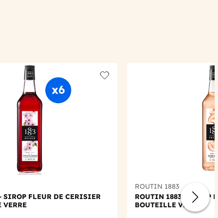
Add to wishlist
ROUTIN 1883
- SIROP FLEUR DE CERISIER
ROUTIN 1883 - SIROP 
E VERRE
BOUTEILLE VERRE