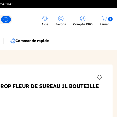
D’ACHAT
0
Rechercher
Aide
Favoris
Compte PRO
Panier
Commande rapide
Add to wis
IROP FLEUR DE SUREAU 1L BOUTEILLE