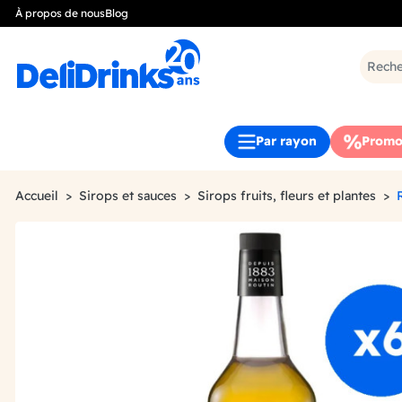
À propos de nous
Blog
Par rayon
Promo
Accueil
Sirops et sauces
Sirops fruits, fleurs et plantes