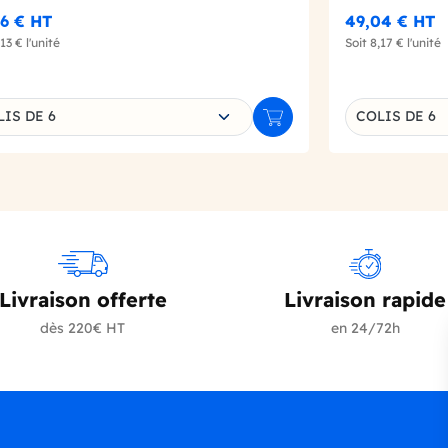
6 €
HT
49,04 €
HT
,13 €
l'unité
Soit
8,17 €
l'unité
sissez une déclinaison
Choisissez un
IS DE 6
COLIS DE 6
r
Ajouter au panier
Livraison offerte
Livraison rapide
dès 220€ HT
en 24/72h