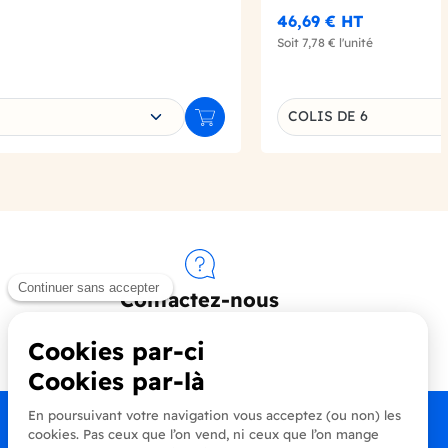
46,69 €
HT
Soit
7,78 €
l'unité
e déclinaison
Choisissez une déclin
COLIS DE 6
Ajouter au panier
Contactez-nous
+33 (0)4 90 91 20 80