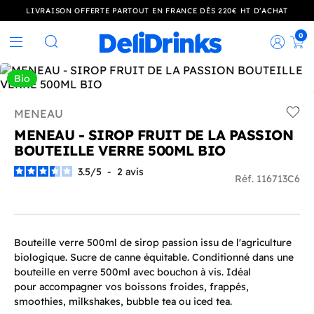
LIVRAISON OFFERTE PARTOUT EN FRANCE DÈS 220€ HT D’ACHAT
0
Rec
Rechercher
Bio
MENEAU
Add t
MENEAU - SIROP FRUIT DE LA PASSION
BOUTEILLE VERRE 500ML BIO
3.5
/
5
-
2
avis
Réf. 116713C6
Bouteille verre 500ml de sirop passion issu de l'agriculture
biologique. Sucre de canne équitable. Conditionné dans une
bouteille en verre 500ml avec bouchon à vis. Idéal
pour accompagner vos boissons froides, frappés,
smoothies, milkshakes, bubble tea ou iced tea.