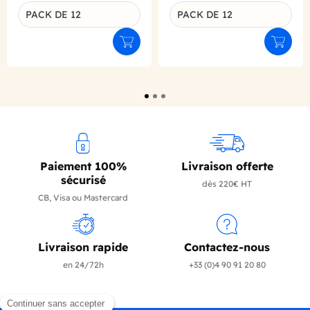
PACK DE 12
PACK DE 12
Déclinaison du produit
Déclinaison du produit
Ajouter au panier
Ajouter
Paiement 100%
Livraison offerte
sécurisé
dès 220€ HT
CB, Visa ou Mastercard
Livraison rapide
Contactez-nous
en 24/72h
+33 (0)4 90 91 20 80