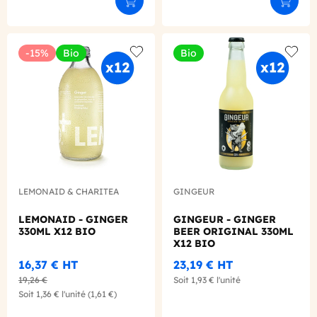
Ajouter au panier
Ajouter
-15%
Bio
Bio
Add to wishlist
Add to
LEMONAID & CHARITEA
GINGEUR
LEMONAID - GINGER
GINGEUR - GINGER
330ML X12 BIO
BEER ORIGINAL 330ML
X12 BIO
16,37 €
HT
23,19 €
HT
19,26 €
Soit
1,93 €
l'unité
Soit
1,36 €
l'unité
(1,61 €)