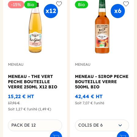
-15%
Bio
Bio
Add to wishlist
Add to
MENEAU
MENEAU
MENEAU - THE VERT
MENEAU - SIROP PECHE
PECHE BOUTEILLE
BOUTEILLE VERRE
VERRE 250ML X12 BIO
500ML BIO
15,22 €
HT
42,44 €
HT
17,91 €
Soit
7,07 €
l'unité
Soit
1,27 €
l'unité
(1,49 €)
Choisissez une déclinaison
PACK DE 12
COLIS DE 6
Déclinaison du produit