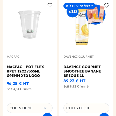
Kit PLV offert !*
Add to wishlist
Add to
MACPAC
DAVINCI GOURMET
MACPAC - POT FLEX
DAVINCI GOURMET -
RPET 12OZ/355ML
SMOOTHIE BANANE
Ø95MM X50 LOGO
BRIQUE 1L
REGLEMENTAIRE
89,23 €
HT
96,28 €
HT
FRANCAIS
Soit
8,92 €
l'unité
Soit
4,81 €
l'unité
Choisissez une déclinaison
COLIS DE 20
COLIS DE 10
Déclinaison du produit