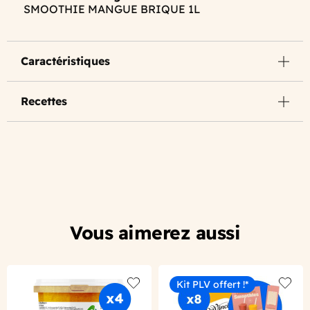
SMOOTHIE MANGUE BRIQUE 1L
Caractéristiques
Recettes
Vous aimerez aussi
Kit PLV offert !*
Add to wishlist
Add to