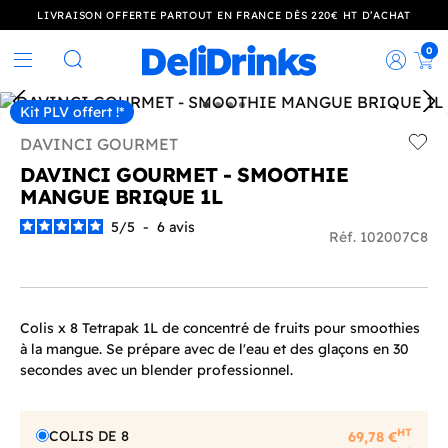
LIVRAISON OFFERTE PARTOUT EN FRANCE DÈS 220€ HT D’ACHAT
0
Rec
Rechercher
Kit PLV offert !*
DAVINCI GOURMET
Add t
DAVINCI GOURMET - SMOOTHIE
MANGUE BRIQUE 1L
5
/
5
-
6
avis
Réf. 102007C8
Colis x 8 Tetrapak 1L de concentré de fruits pour smoothies
à la mangue. Se prépare avec de l'eau et des glaçons en 30
secondes avec un blender professionnel.
HT
COLIS DE 8
69,78 €