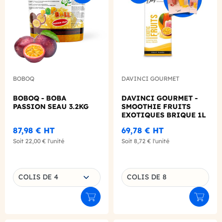
BOBOQ
DAVINCI GOURMET
BOBOQ - BOBA
DAVINCI GOURMET -
PASSION SEAU 3.2KG
SMOOTHIE FRUITS
EXOTIQUES BRIQUE 1L
87,98 €
HT
69,78 €
HT
Soit
22,00 €
l'unité
Soit
8,72 €
l'unité
Choisissez une déclinaison
COLIS DE 4
COLIS DE 8
Déclinaison du produit
Ajouter au panier
Ajouter