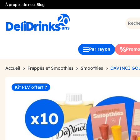
À propos de nous
Blog
Par rayon
Promo
Accueil
Frappés et Smoothies
Smoothies
DAVINCI GO
Kit PLV offert !*