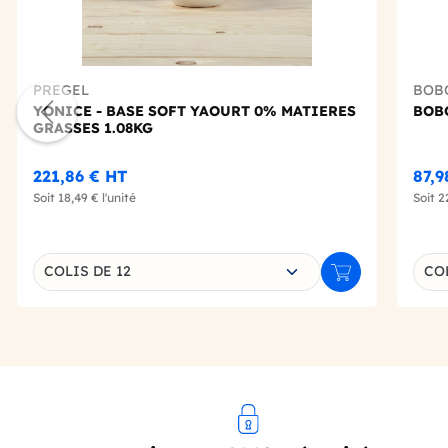
PREGEL
BOB
YONICE - BASE SOFT YAOURT 0% MATIERES
BOBO
GRASSES 1.08KG
221,86 €
HT
87,9
Soit
18,49 €
l'unité
Soit
2
Choisissez une déclinaison
Choi
COLIS DE 12
CO
Ajouter au panie