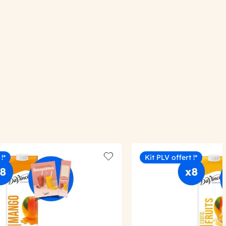
!*
Kit PLV offert !*
Add to wishlist