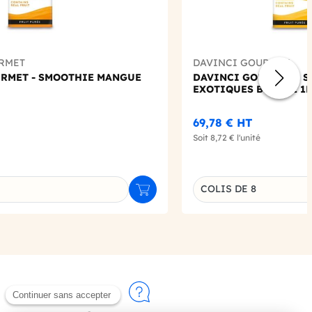
RMET
DAVINCI GOURMET
RMET - SMOOTHIE MANGUE
DAVINCI GOURMET - 
EXOTIQUES BRIQUE 1L
69,78 €
HT
Soit
8,72 €
l'unité
COLIS DE 8
Ajouter au panier
u produit
Déclinaison du produi