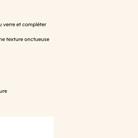
u verre et compléter
'une texture onctueuse
ure