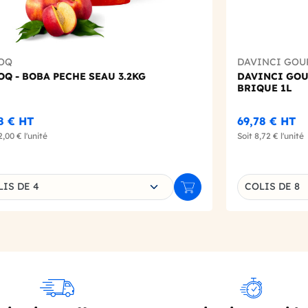
OQ
DAVINCI GOU
Q - BOBA PECHE SEAU 3.2KG
DAVINCI GOU
BRIQUE 1L
8 €
HT
69,78 €
HT
2,00 €
l'unité
Soit
8,72 €
l'unité
sissez une déclinaison
LIS DE 4
COLIS DE 8
r
Ajouter au panier
Déclinaison d