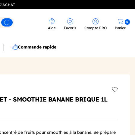
D’ACHAT
0
Rechercher
Aide
Favoris
Compte PRO
Panier
Commande rapide
Add to wis
T - SMOOTHIE BANANE BRIQUE 1L
concentré de fruits pour smoothies à la banane. Se prépare