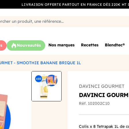
LIVRAISON OFFERTE PARTOUT EN FRANCE DÈS 220€ HT 
Nos marques
Recettes
Blendtec®
s
Nouveautés
URMET - SMOOTHIE BANANE BRIQUE 1L
DAVINCI GOURMET
DAVINCI GOURME
Réf. 102002C10
Colis x 8 Tetrapak 1L de 