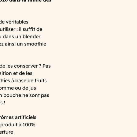
de véritables
liser : il suffit de
u dans un blender
z ainsi un smoothie
 de les conserver ? Pas
ition et de les
ies à base de fruits
 pomme ou de jus
 en bouche ne sont pas
s !
arômes artificiels
e produit à 100%
erture