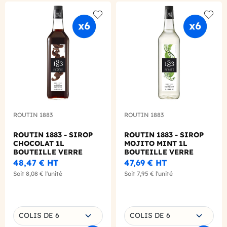
Add to wishlist
Add to
ROUTIN 1883
ROUTIN 1883
ROUTIN 1883 - SIROP
ROUTIN 1883 - SIROP
CHOCOLAT 1L
MOJITO MINT 1L
BOUTEILLE VERRE
BOUTEILLE VERRE
48,47 €
HT
47,69 €
HT
Soit
8,08 €
l'unité
Soit
7,95 €
l'unité
Choisissez une déclinaison
Choisissez une déclinaison
COLIS DE 6
COLIS DE 6