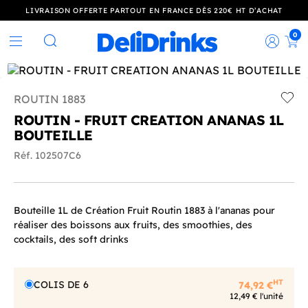
LIVRAISON OFFERTE PARTOUT EN FRANCE DÈS 220€ HT D’ACHAT
0
Rec
Rechercher
ROUTIN 1883
Add t
ROUTIN - FRUIT CREATION ANANAS 1L
BOUTEILLE
Réf. 102507C6
Bouteille 1L de Création Fruit Routin 1883 à l'ananas pour
réaliser des boissons aux fruits, des smoothies, des
cocktails, des soft drinks
HT
COLIS DE 6
74,92 €
12,49 € l'unité