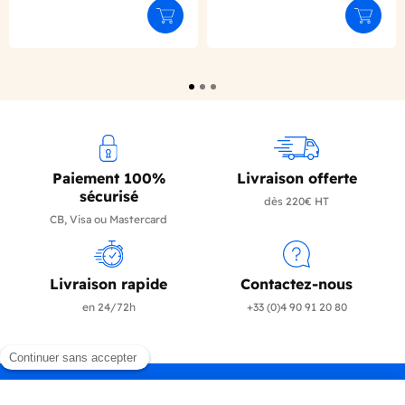
Ajouter au panier
Ajouter
Paiement 100%
Livraison offerte
sécurisé
dès 220€ HT
CB, Visa ou Mastercard
Livraison rapide
Contactez-nous
en 24/72h
+33 (0)4 90 91 20 80