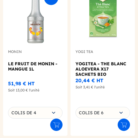
MONIN
YOGI TEA
LE FRUIT DE MONIN -
YOGITEA - THE BLANC
MANGUE 1L
ALOEVERA X17
SACHETS BIO
20,44 €
HT
51,98 €
HT
Soit
3,41 €
l'unité
Soit
13,00 €
l'unité
Choisissez une déclinaison
Choisissez une déclinaison
COLIS DE 4
COLIS DE 6
Ajouter au panier
Ajouter