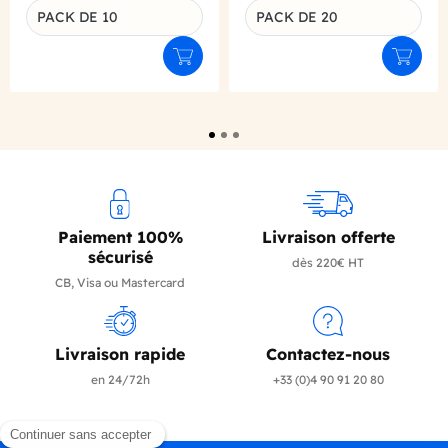
PACK DE 10
PACK DE 20
Déclinaison du produit
Déclinaison du produit
Ajouter au panier
Ajouter
Paiement 100%
Livraison offerte
sécurisé
dès 220€ HT
CB, Visa ou Mastercard
Livraison rapide
Contactez-nous
en 24/72h
+33 (0)4 90 91 20 80