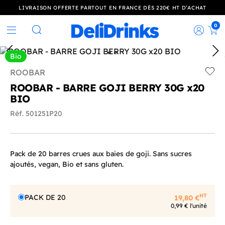
LIVRAISON OFFERTE PARTOUT EN FRANCE DÈS 220€ HT D’ACHAT
0
Rec
Rechercher
Bio
ROOBAR
Add t
ROOBAR - BARRE GOJI BERRY 30G x20
BIO
Réf. 501251P20
Pack de 20 barres crues aux baies de goji. Sans sucres
ajoutés, vegan, Bio et sans gluten.
HT
PACK DE 20
19,80 €
0,99 € l'unité