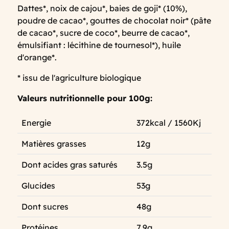
Dattes*, noix de cajou*, baies de goji* (10%),
poudre de cacao*, gouttes de chocolat noir* (pâte
de cacao*, sucre de coco*, beurre de cacao*,
émulsifiant : lécithine de tournesol*), huile
d'orange*.
* issu de l'agriculture biologique
Valeurs nutritionnelle pour 100g:
Energie
372kcal / 1560Kj
Matières grasses
12g
Dont acides gras saturés
3.5g
Glucides
53g
Dont sucres
48g
Protéines
7.9g