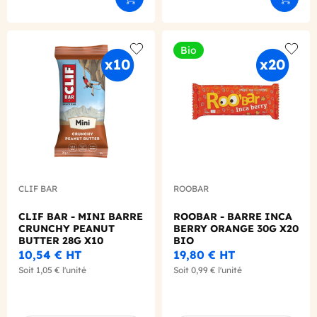
Ajouter au panier
Ajouter
Bio
Add to wishlist
Add to
CLIF BAR
ROOBAR
CLIF BAR - MINI BARRE
ROOBAR - BARRE INCA
CRUNCHY PEANUT
BERRY ORANGE 30G X20
BUTTER 28G X10
BIO
10,54 €
HT
19,80 €
HT
Soit
1,05 €
l'unité
Soit
0,99 €
l'unité