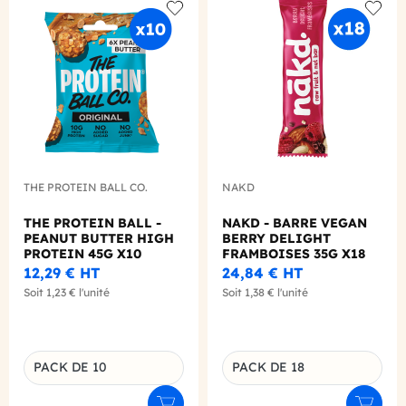
Add to wishlist
Add to
THE PROTEIN BALL CO.
NAKD
THE PROTEIN BALL -
NAKD - BARRE VEGAN
PEANUT BUTTER HIGH
BERRY DELIGHT
PROTEIN 45G X10
FRAMBOISES 35G X18
12,29 €
HT
24,84 €
HT
Soit
1,23 €
l'unité
Soit
1,38 €
l'unité
PACK DE 10
PACK DE 18
Déclinaison du produit
Déclinaison du produit