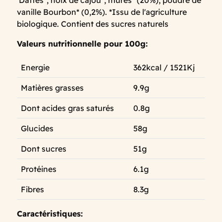
Dattes*, noix de cajou*, mûres* (20%), poudre de
vanille Bourbon* (0,2%). *Issu de l'agriculture
biologique. Contient des sucres naturels
Valeurs nutritionnelle pour 100g:
Energie
362kcal / 1521Kj
Matières grasses
9.9g
Dont acides gras saturés
0.8g
Glucides
58g
Dont sucres
51g
Protéines
6.1g
Fibres
8.3g
Caractéristiques: