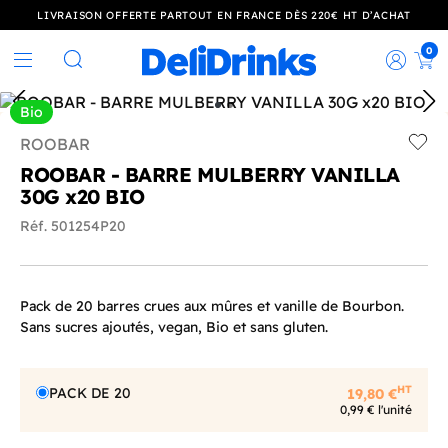
LIVRAISON OFFERTE PARTOUT EN FRANCE DÈS 220€ HT D’ACHAT
0
Rec
Rechercher
Bio
ROOBAR
Add t
ROOBAR - BARRE MULBERRY VANILLA
30G x20 BIO
Réf. 501254P20
Pack de 20 barres crues aux mûres et vanille de Bourbon.
Sans sucres ajoutés, vegan, Bio et sans gluten.
HT
PACK DE 20
19,80 €
0,99 € l'unité