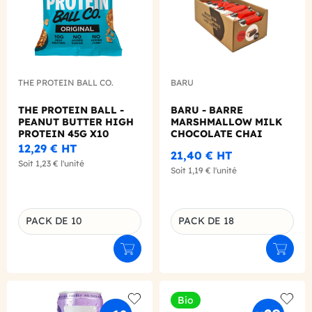
THE PROTEIN BALL CO.
BARU
THE PROTEIN BALL -
BARU - BARRE
PEANUT BUTTER HIGH
MARSHMALLOW MILK
PROTEIN 45G X10
CHOCOLATE CHAI
LATTE 30G X18
12,29 €
HT
21,40 €
HT
Soit
1,23 €
l'unité
Soit
1,19 €
l'unité
PACK DE 10
PACK DE 18
Déclinaison du produit
Déclinaison du produit
Ajouter au panier
Ajouter
Bio
Add to wishlist
Add to