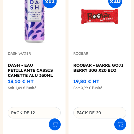
DASH WATER
ROOBAR
DASH - EAU
ROOBAR - BARRE GOJI
PETILLANTE CASSIS
BERRY 30G X20 BIO
CANETTE ALU 330ML
X12
13,10 €
HT
19,80 €
HT
Soit
1,09 €
l'unité
Soit
0,99 €
l'unité
PACK DE 12
PACK DE 20
Déclinaison du produit
Déclinaison du produit
Ajouter au panier
Ajouter