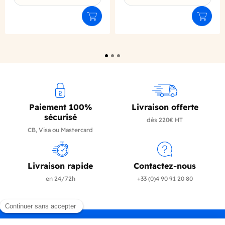
Déclinaison du produit
Déclinaison du produit
Ajouter au panier
Ajouter
Paiement 100%
Livraison offerte
sécurisé
dès 220€ HT
CB, Visa ou Mastercard
Livraison rapide
Contactez-nous
en 24/72h
+33 (0)4 90 91 20 80