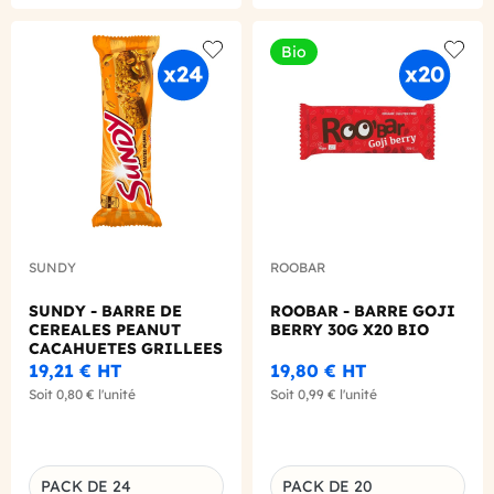
Bio
Add to wishlist
Add to
SUNDY
ROOBAR
SUNDY - BARRE DE
ROOBAR - BARRE GOJI
CEREALES PEANUT
BERRY 30G X20 BIO
CACAHUETES GRILLEES
36G X24
19,21 €
HT
19,80 €
HT
Soit
0,80 €
l'unité
Soit
0,99 €
l'unité
PACK DE 24
PACK DE 20