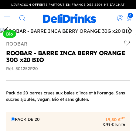
LIVRAISON OFFERTE PARTOUT EN FRANCE DÈS 220€ HT D’ACHAT
0
Rec
Rechercher
Bio
ROOBAR
Add t
ROOBAR - BARRE INCA BERRY ORANGE
30G x20 BIO
Réf. 501252P20
Pack de 20 barres crues aux baies d'inca et à l'orange. Sans
sucres ajoutés, vegan, Bio et sans gluten.
HT
PACK DE 20
19,80 €
0,99 € l'unité