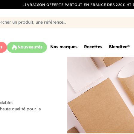
LIVRAISON OFFERTE PARTOUT EN FRANCE DÈS 220€ HT 
Nos marques
Recettes
Blendtec®
s
Nouveautés
clables
aute qualité pour la