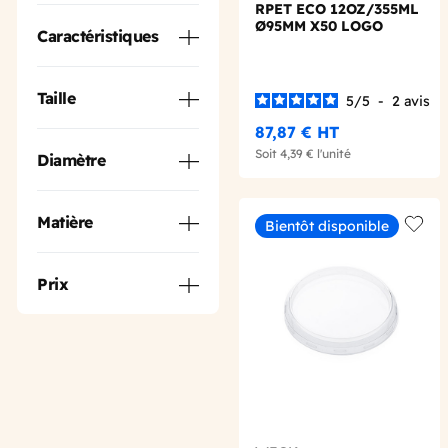
RPET ECO 12OZ/355ML
Ø95MM X50 LOGO
Caractéristiques
REGLEMENTAIRE
FRANCAIS
Taille
5
/
5
-
2
avis
87,87 €
HT
Soit
4,39 €
l'unité
Diamètre
Matière
Bientôt disponible
Add t
Prix