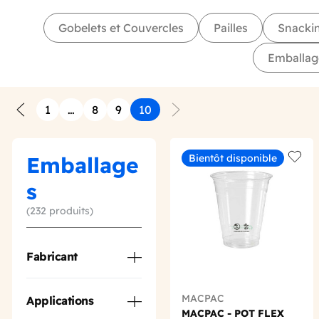
Gobelets et Couvercles
Pailles
Snacki
Emballag
1
…
8
9
10
Précédent
Suivant
Emballage
Bientôt disponible
Add t
s
(232 produits)
Fabricant
MACPAC
Applications
MACPAC - POT FLEX