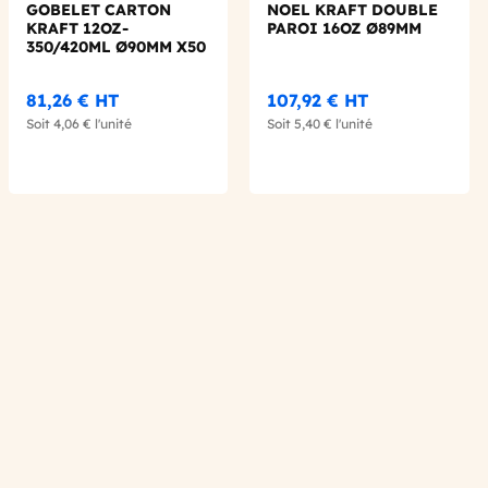
GOBELET CARTON
NOEL KRAFT DOUBLE
KRAFT 12OZ-
PAROI 16OZ Ø89MM
350/420ML Ø90MM X50
X20 LOGO
REGLEMENTAIRE
81,26 €
HT
107,92 €
HT
Soit
4,06 €
l'unité
Soit
5,40 €
l'unité