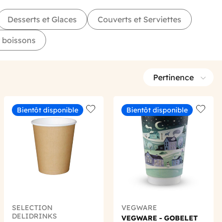
Desserts et Glaces
Couverts et Serviettes
 boissons
Pertinence
Bientôt disponible
Bientôt disponible
 wishlist
Add to wishlist
Add to 
SELECTION
VEGWARE
DELIDRINKS
VEGWARE - GOBELET