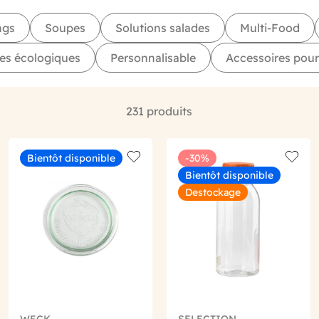
ngs
Soupes
Solutions salades
Multi-Food
es écologiques
Personnalisable
Accessoires pour
231 produits
Bientôt disponible
-30%
o wishlist
Add to wishlist
Add to
Bientôt disponible
Destockage
WECK
SELECTION