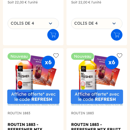
Soit
22,00 €
l'unité
Soit
22,00 €
l'unité
Choisissez une déclinaison
Choisissez une déclinaison
COLIS DE 4
COLIS DE 4
Ajouter au panier
Ajouter
Nouveau
Nouveau
Add to wishlist
Add to
ROUTIN 1883
ROUTIN 1883
ROUTIN 1883 -
ROUTIN 1883 -
REFRESHER MIX
REFRESHER MIX FRUIT