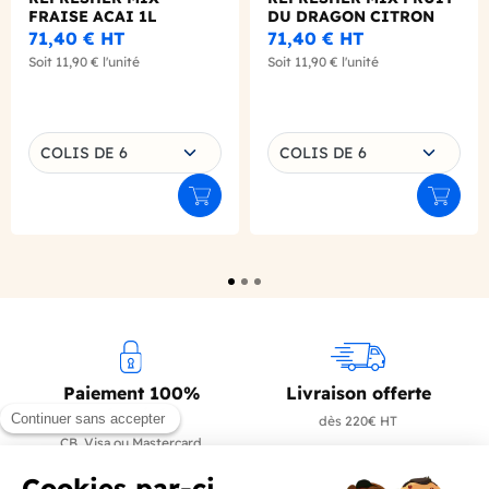
FRAISE ACAI 1L
DU DRAGON CITRON
VERT 1L
71,40 €
HT
71,40 €
HT
Soit
11,90 €
l'unité
Soit
11,90 €
l'unité
Choisissez une déclinaison
Choisissez une déclinaison
COLIS DE 6
COLIS DE 6
Ajouter au panier
Ajouter
Paiement 100%
Livraison offerte
sécurisé
dès 220€ HT
CB, Visa ou Mastercard