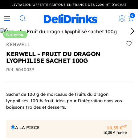
LIVRAISON OFFERTE PARTOUT EN FRANCE DÈS 220€ HT D’ACHAT
0
Rec
Rechercher
Nouveau
KERWELL
Add t
KERWELL - FRUIT DU DRAGON
LYOPHILISE SACHET 100G
Réf. 504003P
Sachet de 100 g de morceaux de fruits du dragon
lyophilisés. 100 % fruit, idéal pour l’intégration dans vos
boissons froides et desserts.
HT
A LA PIECE
10,35 €
10,35 € l'unité