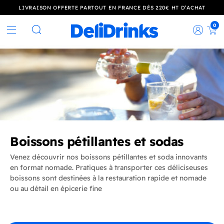
LIVRAISON OFFERTE PARTOUT EN FRANCE DÈS 220€ HT D’ACHAT
0
Rec
Rechercher
Boissons pétillantes et sodas
Venez découvrir nos boissons pétillantes et soda innovants
en format nomade. Pratiques à transporter ces déliciseuses
boissons sont destinées à la restauration rapide et nomade
ou au détail en épicerie fine