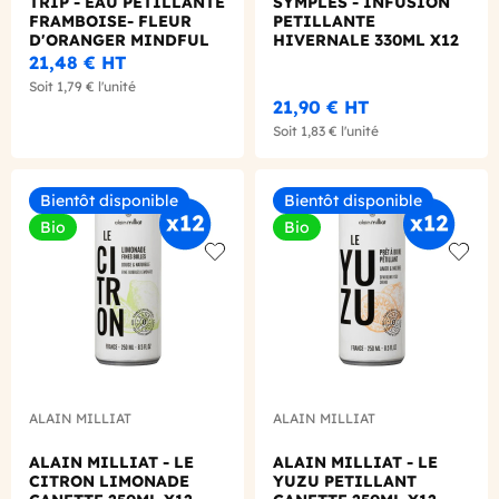
TRIP - EAU PETILLANTE
SYMPLES - INFUSION
FRAMBOISE- FLEUR
PETILLANTE
D'ORANGER MINDFUL
HIVERNALE 330ML X12
BLEND CAN ALU 330ML
BIO
21,48 €
HT
X12
Soit
1,79 €
l'unité
21,90 €
HT
Soit
1,83 €
l'unité
Bientôt disponible
Bientôt disponible
Bio
Bio
Add to wishlist
Add to
ALAIN MILLIAT
ALAIN MILLIAT
ALAIN MILLIAT - LE
ALAIN MILLIAT - LE
CITRON LIMONADE
YUZU PETILLANT