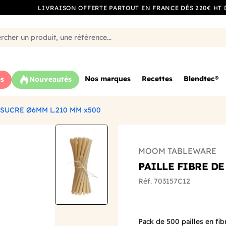
LIVRAISON OFFERTE PARTOUT EN FRANCE DÈS 220€ HT 
Nos marques
Recettes
Blendtec®
s
Nouveautés
 SUCRE Ø6MM L.210 MM x500
MOOM TABLEWARE
PAILLE FIBRE DE
Réf. 703157C12
Pack de 500 pailles en f