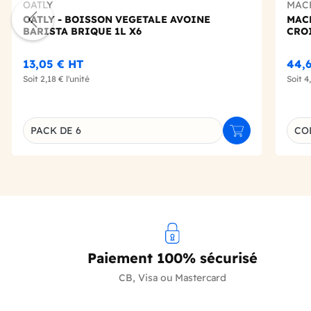
OATLY
MAC
OATLY - BOISSON VEGETALE AVOINE
MACP
BARISTA BRIQUE 1L X6
CRO
13,05 €
HT
44,
Soit
2,18 €
l'unité
Soit
4
Choi
PACK DE 6
COL
Ajouter au panie
Déclinaison du produit
Paiement 100% sécurisé
CB, Visa ou Mastercard