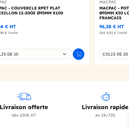
PAC
MACPAC
AC - COUVERCLE RPET PLAT
MACPAC - POT
ISILLON 12-20OZ Ø95MM X100
Ø95MM X50 L
FRANCAIS
64 €
HT
96,28 €
HT
,46 €
l'unité
Soit
4,81 €
l'unité
sissez une déclinaison
Choisissez un
IS DE 10
COLIS DE 20
r
Ajouter au panier
Livraison offerte
Livraison rapide
dès 220€ HT
en 24/72h