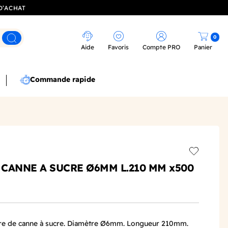
D’ACHAT
0
Rechercher
Aide
Favoris
Compte PRO
Panier
Commande rapide
Add to wis
 CANNE A SUCRE Ø6MM L.210 MM x500
ibre de canne à sucre. Diamètre Ø6mm. Longueur 210mm.