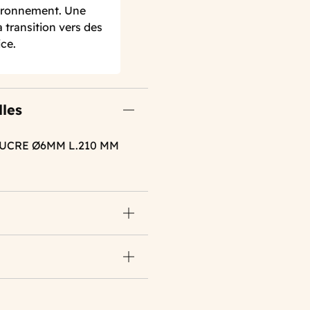
nvironnement. Une
 transition vers des
ce.
lles
SUCRE Ø6MM L.210 MM