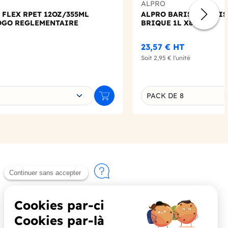
ALPRO
 FLEX RPET 12OZ/355ML
ALPRO BARISTA - BOI
OGO REGLEMENTAIRE
BRIQUE 1L X8
23,57 €
HT
Soit
2,95 €
l'unité
e déclinaison
PACK DE 8
Ajouter au panier
Déclinaison du produi
Contactez-nous
+33 (0)4 90 91 20 80