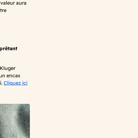
 valeur aura
tre
prêtant
 Kluger
 un encas
i.
Cliquez ici