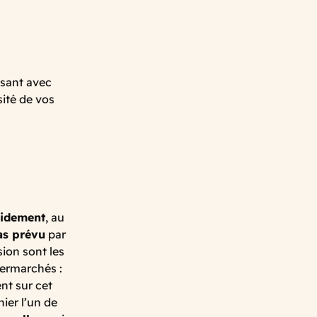
ssant avec
sité de vos
pidement
, au
pas prévu
par
ion sont les
permarchés :
nt sur cet
nier l’un de