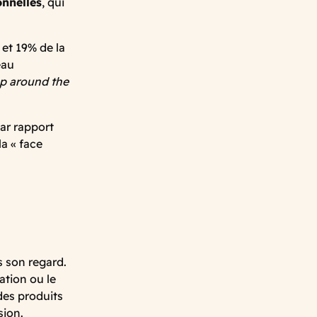
onnelles
, qui
et 19% de la
eau
p around the
ar rapport
a « face
 son regard.
ation ou le
 des produits
sion.