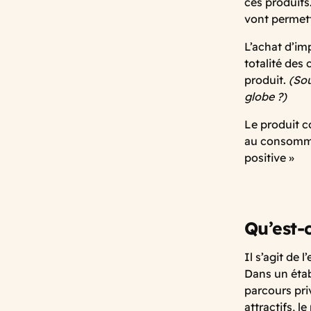
ces produits
vont permet
L’achat d’im
totalité des
produit.
(So
globe ?)
Le produit c
au consommat
positive »
Qu’est-c
Il s’agit de 
Dans un établ
parcours priv
attractifs, l