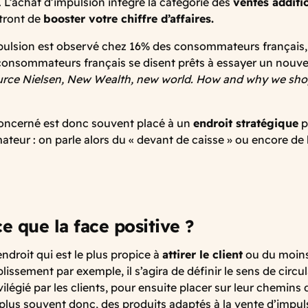
. L’achat d’impulsion intègre la catégorie des
ventes additi
tront de
booster votre chiffre d’affaires.
pulsion est observé chez 16% des consommateurs français, 
 consommateurs français se disent prêts à essayer un nouv
urce Nielsen, New Wealth, new world. How and why we sho
oncerné est donc souvent placé à un
endroit stratégique
p
eur : on parle alors du « devant de caisse » ou encore de l
e que la face positive ?
l’endroit qui est le plus propice à
attirer le client
ou du moins
issement par exemple, il s’agira de définir le sens de circul
ilégié par les clients, pour ensuite placer sur leur chemins
e plus souvent donc, des produits adaptés à la vente d’impul