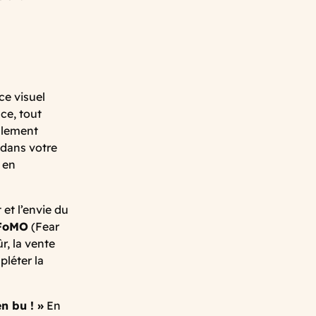
ce visuel
ce, tout
galement
 dans votre
 en
 et l’envie du
FoMO
(Fear
r, la vente
léter la
en bu ! »
En