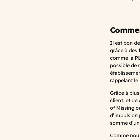
Comment
Il est bon d
grâce à des
comme la
P
possible de 
établissemen
rappelant le
Grâce à plusi
client, et de
of Missing ou
d’impulsion 
somme d’un t
Comme nous a