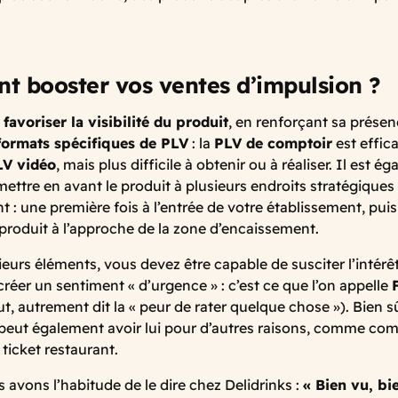
 booster vos ventes d’impulsion ?
e
favoriser la visibilité du produit
, en renforçant sa présen
formats spécifiques de PLV
: la
PLV de comptoir
est effica
LV vidéo
, mais plus difficile à obtenir ou à réaliser. Il est é
mettre en avant le produit à plusieurs endroits stratégiques
t : une première fois à l’entrée de votre établissement, puis
 produit à l’approche de la zone d’encaissement.
eurs éléments, vous devez être capable de susciter l’intérêt
 créer un sentiment « d’urgence » : c’est ce que l’on appelle
t, autrement dit la « peur de rater quelque chose »). Bien sû
peut également avoir lui pour d’autres raisons, comme comp
icket restaurant.
vons l’habitude de le dire chez Delidrinks :
« Bien vu, bi