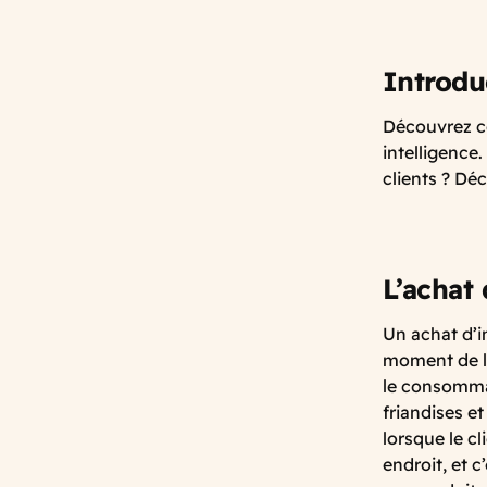
Introdu
Découvrez co
intelligence
clients ? Dé
L’achat
Un achat d’i
moment de la
le consommat
friandises e
lorsque le c
endroit, et c