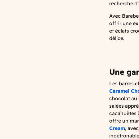
recherche d’
Avec Barebel
offrir une e
et éclats c
délice.
Une gam
Les barres c
Caramel Ch
chocolat au 
salées appré
cacahuètes à
offre un mar
Cream
, ave
indétrônable