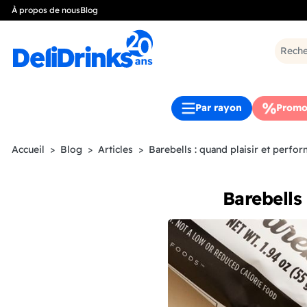
À propos de nous
Blog
Par rayon
Promo
Accueil
Blog
Articles
Barebells : quand plaisir et perfo
Barebells