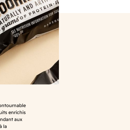
ontournable
its enrichis
pondant aux
 la