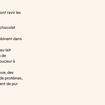
nt ravir les
 chocolat
mbinent dans
au lait
g de
douceur à
uve, des
de protéines,
ent de pur