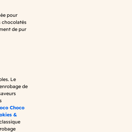
sée pour
s chocolatés
ment de pur
les. Le
 enrobage de
 saveurs
s
oco Choco
okies &
classique
nrobage