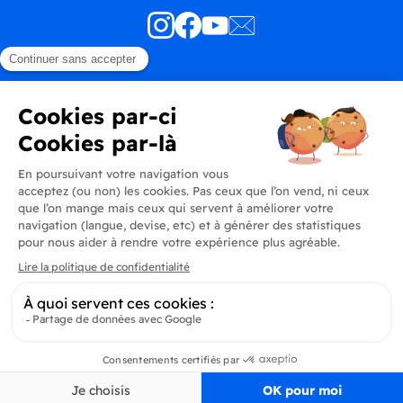
Produits
En savoir plus
Informations
Inscrivez-vous à la newsletter
Inscrivez-vous et soyez au courant de toutes les dernières nouveautés de
Delidrinks
S’ab