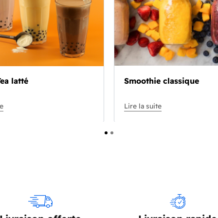
ea latté
Smoothie classique