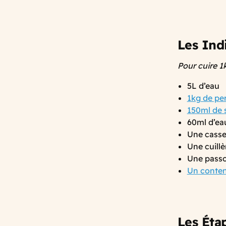
Les Ind
Pour cuire 1
5L d’eau
1kg de per
150ml de 
60ml d’ea
Une casse
Une cuillè
Une passo
Un conten
Les Éta