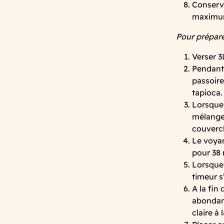
Conserve
maximu
Pour prépare
Verser 3
Pendant 
passoire
tapioca.
Lorsque 
mélanger
couvercl
Le voyan
pour 38 
Lorsque 
timeur 
A la fin 
abondamm
claire à