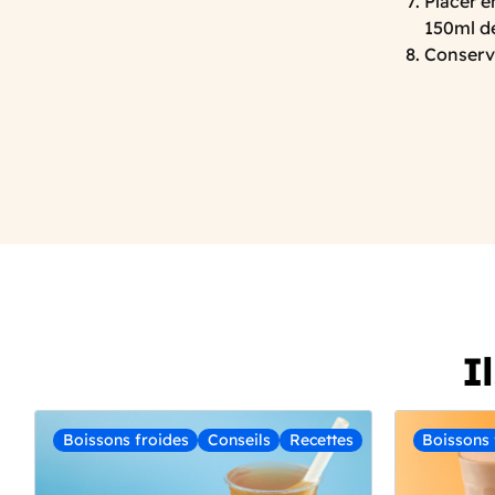
Placer e
150ml d
Conserve
‎
I
Boissons froides
Conseils
Recettes
Boissons 