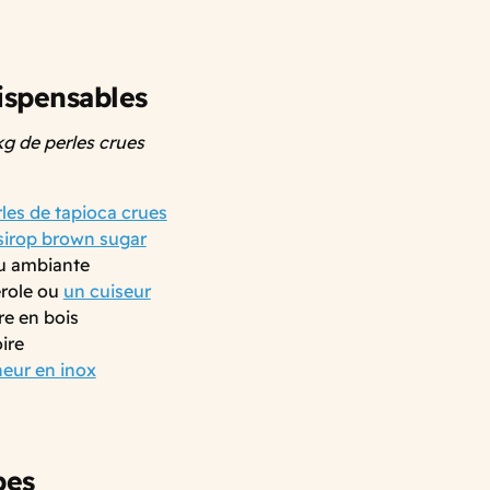
ispensables
kg de perles crues
les de tapioca crues
sirop brown sugar
u ambiante
role ou
un cuiseur
re en bois
ire
eur en inox
pes