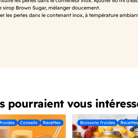
nsuite les perles dans le conteneur inox. Ajouter 60 ml d’e
e sirop Brown Sugar, mélanger doucement.
r les perles dans le contenant inox, à température ambiant
ls pourraient vous intéress
froides
Conseils
Recettes
Boissons froides
Recette