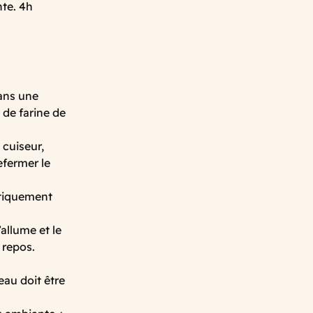
te. 4h
dans une
 de farine de
 cuiseur,
efermer le
atiquement
allume et le
 repos.
eau doit être