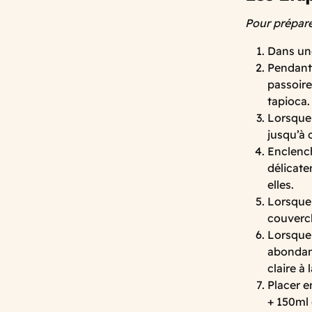
Pour préparer
Dans une
Pendant 
passoire
tapioca.
Lorsque 
jusqu’à 
Enclench
délicate
elles.
Lorsque 
couvercl
Lorsque 
abondamm
claire à
Placer e
+ 150ml