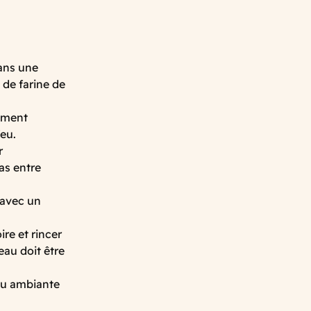
dans une
 de farine de
tement
feu.
r
as entre
 avec un
ire et rincer
eau doit être
eau ambiante