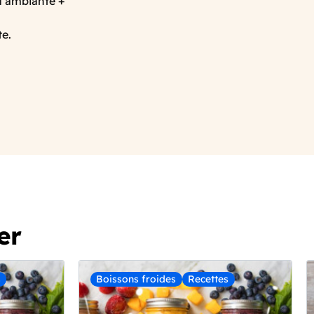
au ambiante +
e.
er
s
Boissons froides
Recettes