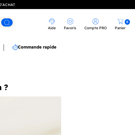
D’ACHAT
0
Rechercher
Aide
Favoris
Compte PRO
Panier
Commande rapide
 ?