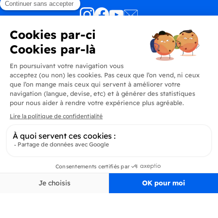
Produits
En savoir plus
Informations
Inscrivez-vous à la newsletter
Inscrivez-vous et soyez au courant de toutes les dernières nouveautés de
Delidrinks
S’ab