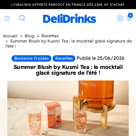
LIVRAISON OFFERTE PARTOUT EN FRANCE DÈS 220€ HT D’ACHAT
0
Rec
Rechercher
Accueil
Blog
Recettes
Summer Blush by Kusmi Tea : le mocktail glacé signature de
l’été !
Publié le 25/06/2026
Boissons froides
Recettes
Summer Blush by Kusmi Tea : le mocktail
glacé signature de l’été !