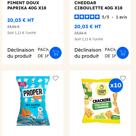
PIMENT DOUX
CHEDDAR
PAPRIKA 40G X18
CIBOULETTE 40G X18
5
/
5
-
1
avis
20,03 €
HT
20,03 €
HT
23,56 €
Soit
1,11 €
l'unité
23,56 €
Soit
1,11 €
l'unité
Déclinaison
PACK
Déclinaison
PACK
er au panier
Ajouter au panier
Ajoute
du produit
du produit
DE 18
DE 18
 wishlist
Add to wishlist
Add to 