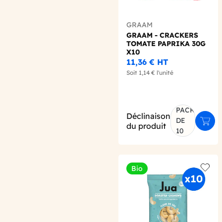
GRAAM
GRAAM - CRACKERS
TOMATE PAPRIKA 30G
X10
11,36 €
HT
Soit
1,14 €
l'unité
PACK
Déclinaison
DE
Ajout
du produit
10
Bio
Add t