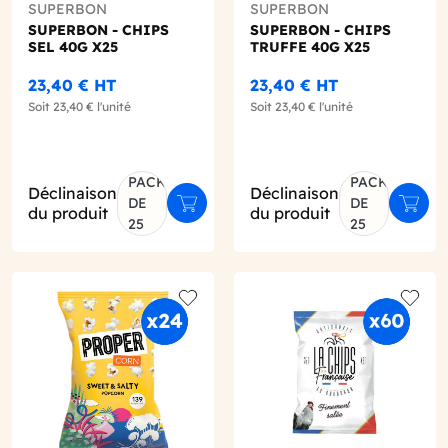
SUPERBON
SUPERBON
SUPERBON - CHIPS
SUPERBON - CHIPS
SEL 40G X25
TRUFFE 40G X25
23,40 €
HT
23,40 €
HT
Soit
23,40 €
l'unité
Soit
23,40 €
l'unité
PACK
PACK
Déclinaison
Déclinaison
DE
DE
er au panier
Ajouter au panier
Ajout
du produit
du produit
25
25
o wishlist
Add to wishlist
Add to