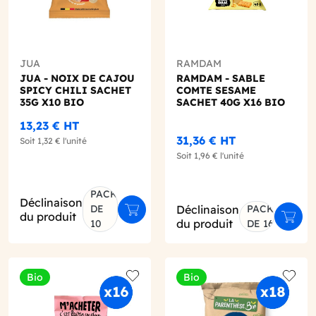
JUA
RAMDAM
JUA - NOIX DE CAJOU
RAMDAM - SABLE
SPICY CHILI SACHET
COMTE SESAME
35G X10 BIO
SACHET 40G X16 BIO
13,23 €
HT
31,36 €
HT
Soit
1,32 €
l'unité
Soit
1,96 €
l'unité
PACK
Déclinaison
DE
Déclinaison
PACK
er au panier
Ajouter au panier
du produit
Ajout
du produit
10
DE 16
Bio
Bio
o wishlist
Add to wishlist
Add to