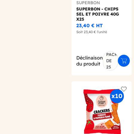
SUPERBON
SUPERBON - CHIPS
SEL ET POIVRE 40G
X25
23,40 €
HT
Soit
23,40 €
l'unité
PACK
Déclinaison
DE
Ajout
du produit
25
Add t