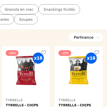
Granola en vrac
Snackings fruités
eries
Soupes
Pertinence
-15%
-15%
 wishlist
Add to wishlist
Add to 
TYRRELLS
TYRRELLS
TYRRELLS - CHIPS
TYRRELLS - CHIPS