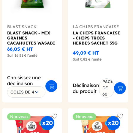
BLAST SNACK
LA CHIPS FRANCAISE
BLAST SNACK - MIX
LA CHIPS FRANCAISE
GRAINES
- CHIPS TROIS
CACAHUETES WASABI
HERBES SACHET 35G
AMANDES COCO
X60
66,05 €
HT
49,09 €
HT
CUBES 35G X15
Soit
16,51 €
l'unité
Soit
0,82 €
l'unité
Choisissez une
PACK
déclinaison
Déclinaison
DE
Ajouter au panier
Ajoute
du produit
COLIS DE 4
er au panier
60
Nouveau
Nouveau
 wishlist
Add to wishlist
Add to 