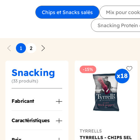
Chips et Snacks salés
Mix pour cook
Snacking Protein 
1
2
Précédent
Suivant
Snacking
-15%
Add t
(33 produits)
Fabricant
Caractéristiques
TYRRELLS
TYRRELLS - CHIPS SEL
Prix