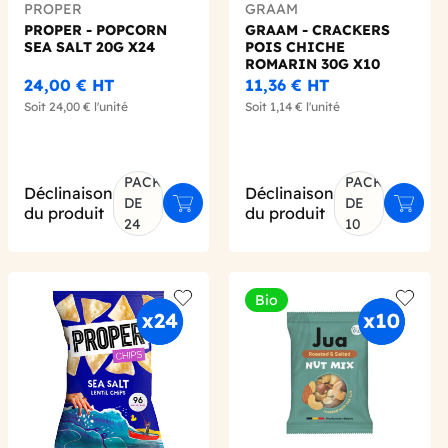
PROPER
GRAAM
PROPER - POPCORN
GRAAM - CRACKERS
SEA SALT 20G X24
POIS CHICHE
ROMARIN 30G X10
24,00 €
HT
11,36 €
HT
Soit
24,00 €
l'unité
Soit
1,14 €
l'unité
PACK
PACK
Déclinaison
Déclinaison
DE
DE
er au panier
Ajouter au panier
Ajoute
du produit
du produit
24
10
Bio
 wishlist
Add to wishlist
Add to 