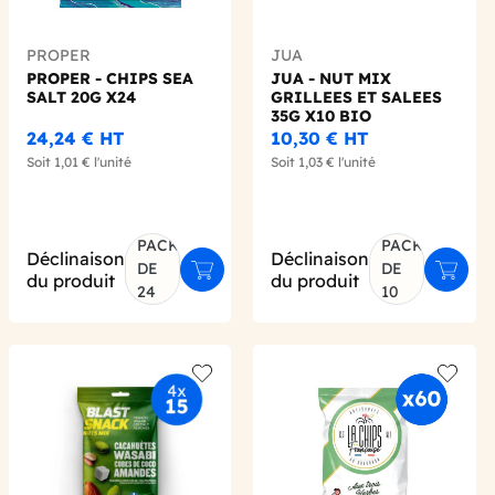
PROPER
JUA
PROPER - CHIPS SEA
JUA - NUT MIX
SALT 20G X24
GRILLEES ET SALEES
35G X10 BIO
24,24 €
HT
10,30 €
HT
Soit
1,01 €
l'unité
Soit
1,03 €
l'unité
PACK
PACK
Déclinaison
Déclinaison
DE
DE
er au panier
Ajouter au panier
Ajoute
du produit
du produit
24
10
 wishlist
Add to wishlist
Add to 