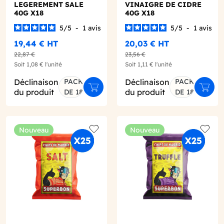
LEGEREMENT SALE
VINAIGRE DE CIDRE
40G X18
40G X18
5
/
5
-
1
avis
5
/
5
-
1
avis
19,44 €
HT
20,03 €
HT
22,87 €
23,56 €
Soit
1,08 €
l'unité
Soit
1,11 €
l'unité
Déclinaison
PACK
Déclinaison
PACK
er au panier
Ajouter au panier
Ajout
du produit
du produit
DE 18
DE 18
Nouveau
Nouveau
o wishlist
Add to wishlist
Add to