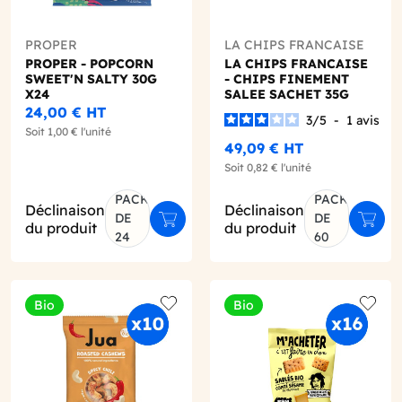
PROPER
LA CHIPS FRANCAISE
PROPER - POPCORN
LA CHIPS FRANCAISE
SWEET'N SALTY 30G
- CHIPS FINEMENT
X24
SALEE SACHET 35G
X60
24,00 €
HT
3
/
5
-
1
avis
Soit
1,00 €
l'unité
49,09 €
HT
Soit
0,82 €
l'unité
PACK
PACK
Déclinaison
Déclinaison
DE
DE
er au panier
Ajouter au panier
Ajout
du produit
du produit
24
60
Bio
Bio
o wishlist
Add to wishlist
Add to