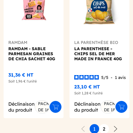
RAMDAM
LA PARENTHÈSE BIO
RAMDAM - SABLE
LA PARENTHESE -
PARMESAN GRAINES
CHIPS SEL DE MER
DE CHIA SACHET 40G
MADE IN FRANCE 40G
X16 BIO
X18 BIO
31,36 €
HT
5
/
5
-
1
avis
Soit
1,96 €
l'unité
23,10 €
HT
Soit
1,28 €
l'unité
Déclinaison
PACK
Déclinaison
PACK
r au panier
Ajouter au panier
Ajout
du produit
du produit
DE 16
DE 18
1
2