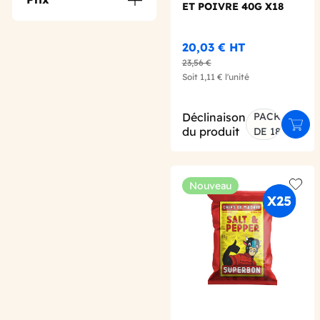
ET POIVRE 40G X18
20,03 €
HT
23,56 €
Soit
1,11 €
l'unité
Déclinaison
PACK
Ajout
du produit
DE 18
Nouveau
Add t