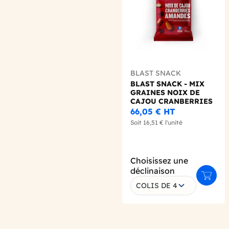
BLAST SNACK
BLAST SNACK - MIX
GRAINES NOIX DE
CAJOU CRANBERRIES
AMANDES 35G X15
66,05 €
HT
Soit
16,51 €
l'unité
Choisissez une
déclinaison
Ajoute
COLIS DE 4