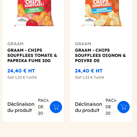
GRAAM
GRAAM
GRAAM - CHIPS
GRAAM - CHIPS
SOUFFLEES TOMATE &
SOUFFLEES OIGNON &
PAPRIKA FUME 20G
POIVRE DE
X20
TELLICHERRY 20G X20
24,40 €
HT
24,40 €
HT
Soit
1,22 €
l'unité
Soit
1,22 €
l'unité
PACK
PACK
Déclinaison
Déclinaison
DE
DE
Ajouter au panier
Ajoute
du produit
du produit
er au panier
20
20