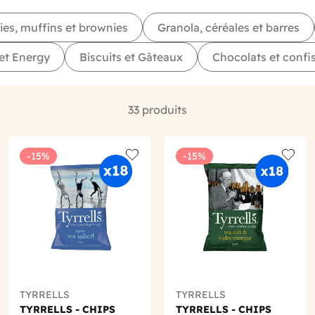
ies, muffins et brownies
Granola, céréales et barres
et Energy
Biscuits et Gâteaux
Chocolats et confis
33 produits
-15%
-15%
o wishlist
Add to wishlist
Add to
TYRRELLS
TYRRELLS
TYRRELLS - CHIPS
TYRRELLS - CHIPS