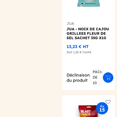
JUA
JUA - NOIX DE CAJOU
GRILLEES FLEUR DE
SEL SACHET 35G X10
BIO
13,23 €
HT
Soit
1,32 €
l'unité
PACK
Déclinaison
DE
Ajout
du produit
10
Add t