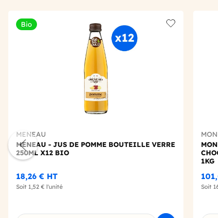
Bio
Add to wishlis
MENEAU
MON
MENEAU - JUS DE POMME BOUTEILLE VERRE
MON
250ML X12 BIO
CHO
1KG
18,26 €
HT
101
Soit
1,52 €
l'unité
Soit
1
Choi