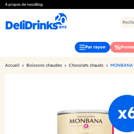
À propos de nous
Blog
Par rayon
Promo
Accueil
Boissons chaudes
Chocolats chauds
MONBANA 