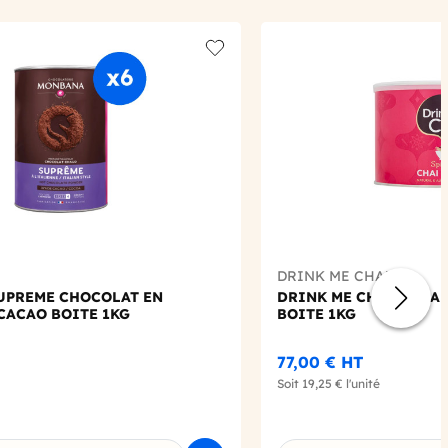
Add to wishlist
DRINK ME CHAI
UPREME CHOCOLAT EN
DRINK ME CHAI - CHAI
CACAO BOITE 1KG
BOITE 1KG
77,00 €
HT
Soit
19,25 €
l'unité
e déclinaison
Choisissez une déclin