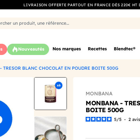
LIVRAISON OFFERTE PARTOUT EN FRANCE DÈS 220€ HT 
Nos marques
Recettes
Blendtec®
s
Nouveautés
- TRESOR BLANC CHOCOLAT EN POUDRE BOITE 500G
MONBANA
MONBANA - TRE
BOITE 500G
5
/
5
-
2
avi