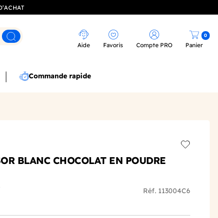
D’ACHAT
0
Rechercher
Aide
Favoris
Compte PRO
Panier
Commande rapide
Add to wis
SOR BLANC CHOCOLAT EN POUDRE
s
Réf. 113004C6