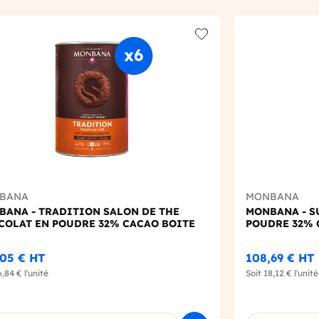
t
Add to wishlist
BANA
MONBANA
BANA - TRADITION SALON DE THE
MONBANA - S
COLAT EN POUDRE 32% CACAO BOITE
POUDRE 32% 
,05 €
HT
108,69 €
HT
6,84 €
l'unité
Soit
18,12 €
l'unité
sissez une déclinaison
Choisissez un