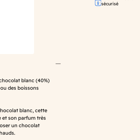
sécurisé
e chocolat blanc (40%)
 ou des boissons
chocolat blanc, cette
é et son parfum très
oser un chocolat
chauds.