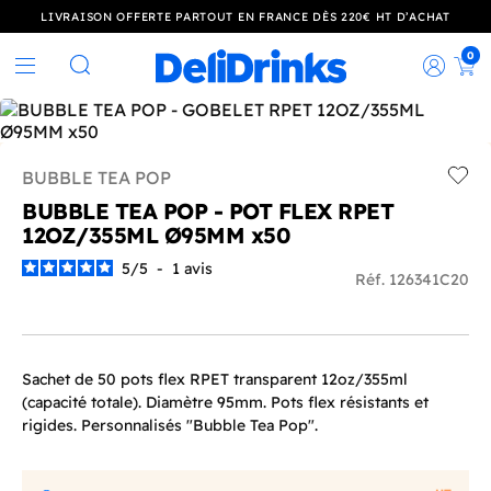
LIVRAISON OFFERTE PARTOUT EN FRANCE DÈS 220€ HT D’ACHAT
0
Rec
Rechercher
BUBBLE TEA POP
Add t
BUBBLE TEA POP - POT FLEX RPET
12OZ/355ML Ø95MM x50
5
/
5
-
1
avis
Réf. 126341C20
Sachet de 50 pots flex RPET transparent 12oz/355ml
(capacité totale). Diamètre 95mm. Pots flex résistants et
rigides. Personnalisés "Bubble Tea Pop".