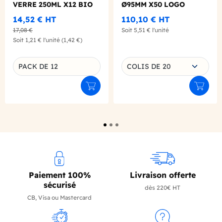
VERRE 250ML X12 BIO
Ø95MM X50 LOGO
REGLEMENTAIRE
14,52 €
HT
110,10 €
HT
FRANCAIS
17,08 €
Soit
5,51 €
l'unité
Soit
1,21 €
l'unité
(1,42 €)
Choisissez une déclinaison
PACK DE 12
COLIS DE 20
Déclinaison du produit
Ajouter au panier
Ajouter
Paiement 100%
Livraison offerte
sécurisé
dès 220€ HT
CB, Visa ou Mastercard