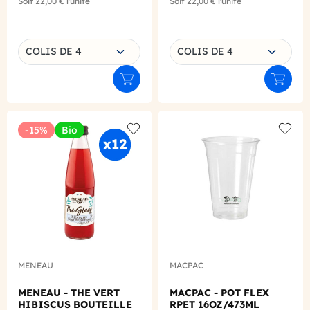
Soit
22,00 €
l'unité
Soit
22,00 €
l'unité
Choisissez une déclinaison
Choisissez une déclinaison
COLIS DE 4
COLIS DE 4
Ajouter au panier
Ajouter
-15%
Bio
Add to wishlist
Add to
MENEAU
MACPAC
MENEAU - THE VERT
MACPAC - POT FLEX
HIBISCUS BOUTEILLE
RPET 16OZ/473ML