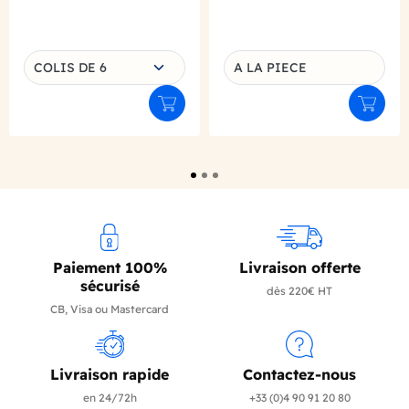
Choisissez une déclinaison
COLIS DE 6
A LA PIECE
Déclinaison du produit
Ajouter au panier
Ajouter
Paiement 100%
Livraison offerte
sécurisé
dès 220€ HT
CB, Visa ou Mastercard
Livraison rapide
Contactez-nous
en 24/72h
+33 (0)4 90 91 20 80