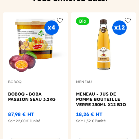
Bio
Add to wishlist
Add to
BOBOQ
MENEAU
BOBOQ - BOBA
MENEAU - JUS DE
PASSION SEAU 3.2KG
POMME BOUTEILLE
VERRE 250ML X12 BIO
87,98 €
HT
18,26 €
HT
Soit
22,00 €
l'unité
Soit
1,52 €
l'unité