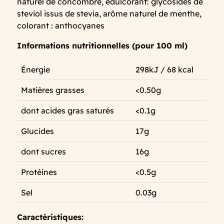
naturel de concombre, édulcorant: glycosides de
steviol issus de stevia, arôme naturel de menthe,
colorant : anthocyanes
Informations nutritionnelles (pour 100 ml)
Énergie
298kJ / 68 kcal
Matières grasses
<0.50g
dont acides gras saturés
<0.1g
Glucides
17g
dont sucres
16g
Protéines
<0.5g
Sel
0.03g
Caractéristiques: