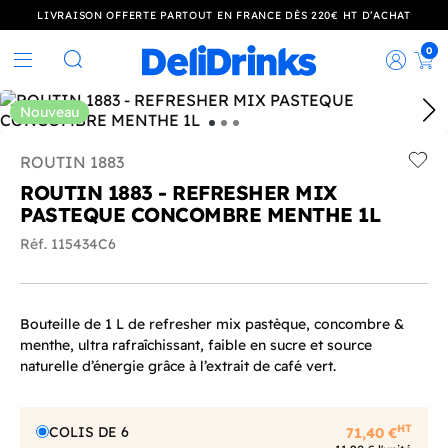
LIVRAISON OFFERTE PARTOUT EN FRANCE DÈS 220€ HT D’ACHAT
0
Rec
Rechercher
Nouveau
ROUTIN 1883
Add t
ROUTIN 1883 - REFRESHER MIX
PASTEQUE CONCOMBRE MENTHE 1L
Réf. 115434C6
Bouteille de 1 L de refresher mix pastèque, concombre &
menthe, ultra rafraîchissant, faible en sucre et source
naturelle d’énergie grâce à l’extrait de café vert.
HT
COLIS DE 6
71,40 €