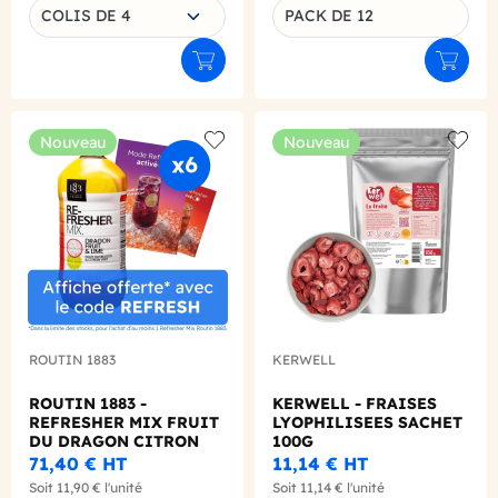
Choisissez une déclinaison
COLIS DE 4
PACK DE 12
Déclinaison du produit
Ajouter au panier
Ajouter
Nouveau
Nouveau
Add to wishlist
Add to
ROUTIN 1883
KERWELL
ROUTIN 1883 -
KERWELL - FRAISES
REFRESHER MIX FRUIT
LYOPHILISEES SACHET
DU DRAGON CITRON
100G
VERT 1L
71,40 €
HT
11,14 €
HT
Soit
11,90 €
l'unité
Soit
11,14 €
l'unité