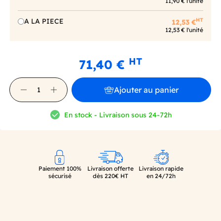
11,90 € l'unité
HT
A LA PIECE
12,53 €
12,53 € l'unité
HT
71,40 €
Ajouter au panier
En stock - Livraison sous 24-72h
Paiement 100%
Livraison offerte
Livraison rapide
sécurisé
dès 220€ HT
en 24/72h