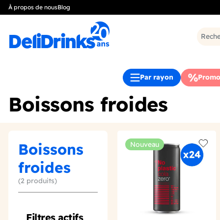
À propos de nous
Blog
Par rayon
Promo
Boissons froides
Boissons
Nouveau
Add t
froides
(2 produits)
Filtres actifs