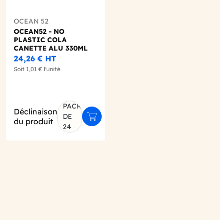
OCEAN 52
OCEAN52 - NO
PLASTIC COLA
CANETTE ALU 330ML
X24
24,26 €
HT
Soit
1,01 €
l'unité
PACK
Déclinaison
DE
er au panier
Ajouter au panier
du produit
24