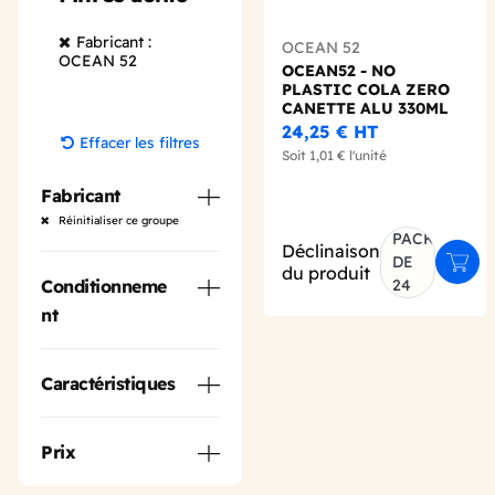
Fabricant :
OCEAN 52
OCEAN 52
OCEAN52 - NO
PLASTIC COLA ZERO
CANETTE ALU 330ML
X24
24,25 €
HT
Effacer les filtres
Soit
1,01 €
l'unité
Fabricant
Réinitialiser ce groupe
PACK
Déclinaison
DE
Ajout
du produit
24
Conditionneme
nt
Caractéristiques
Prix