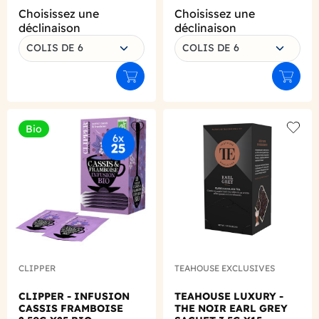
Choisissez une
Choisissez une
déclinaison
déclinaison
COLIS DE 6
COLIS DE 6
Ajouter au panier
Ajouter
Bio
Add to wishlist
Add to
CLIPPER
TEAHOUSE EXCLUSIVES
CLIPPER - INFUSION
TEAHOUSE LUXURY -
CASSIS FRAMBOISE
THE NOIR EARL GREY