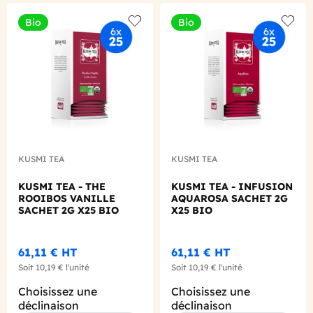
Bio
Bio
Add to wishlist
Add to
KUSMI TEA
KUSMI TEA
KUSMI TEA - THE
KUSMI TEA - INFUSION
ROOIBOS VANILLE
AQUAROSA SACHET 2G
SACHET 2G X25 BIO
X25 BIO
61,11 €
HT
61,11 €
HT
Soit
10,19 €
l'unité
Soit
10,19 €
l'unité
Choisissez une
Choisissez une
déclinaison
déclinaison