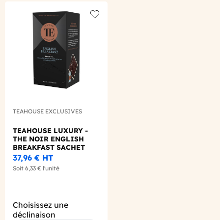
Add to wishlist
TEAHOUSE EXCLUSIVES
TEAHOUSE LUXURY -
THE NOIR ENGLISH
BREAKFAST SACHET
3.5G X15
37,96 €
HT
Soit
6,33 €
l'unité
Choisissez une
déclinaison