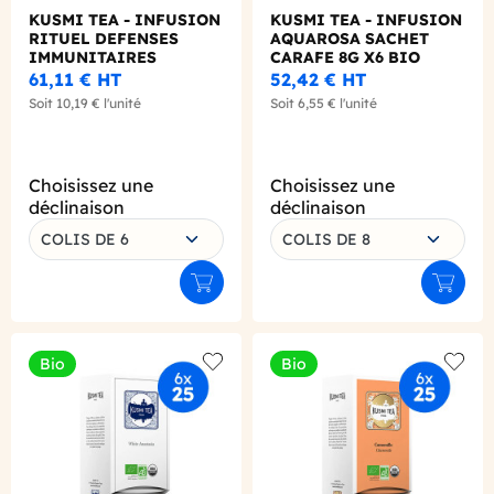
KUSMI TEA - INFUSION
KUSMI TEA - INFUSION
RITUEL DEFENSES
AQUAROSA SACHET
IMMUNITAIRES
CARAFE 8G X6 BIO
SACHET 2G X25 BIO
61,11 €
HT
52,42 €
HT
Soit
10,19 €
l'unité
Soit
6,55 €
l'unité
Choisissez une
Choisissez une
déclinaison
déclinaison
COLIS DE 6
COLIS DE 8
Ajouter au panier
Ajouter
Bio
Bio
Add to wishlist
Add to