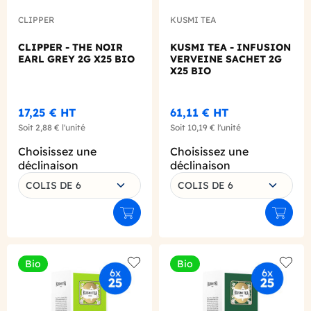
CLIPPER
KUSMI TEA
CLIPPER - THE NOIR
KUSMI TEA - INFUSION
EARL GREY 2G X25 BIO
VERVEINE SACHET 2G
X25 BIO
17,25 €
HT
61,11 €
HT
Soit
2,88 €
l'unité
Soit
10,19 €
l'unité
Choisissez une
Choisissez une
déclinaison
déclinaison
COLIS DE 6
COLIS DE 6
Ajouter au panier
Ajouter
Bio
Bio
Add to wishlist
Add to