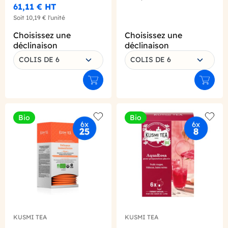
61,11 €
HT
Soit
10,19 €
l'unité
Choisissez une
Choisissez une
déclinaison
déclinaison
COLIS DE 6
COLIS DE 6
Ajouter au panier
Ajouter
Bio
Bio
Add to wishlist
Add to
KUSMI TEA
KUSMI TEA