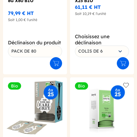
8G X80 BIO
X25 BIO
61,11 €
HT
79,99 €
HT
Soit
10,19 €
l'unité
Soit
1,00 €
l'unité
Choisissez une
Déclinaison du produit
déclinaison
PACK DE 80
COLIS DE 6
Ajouter au panier
Ajouter
Bio
Bio
Add to wishlist
Add to