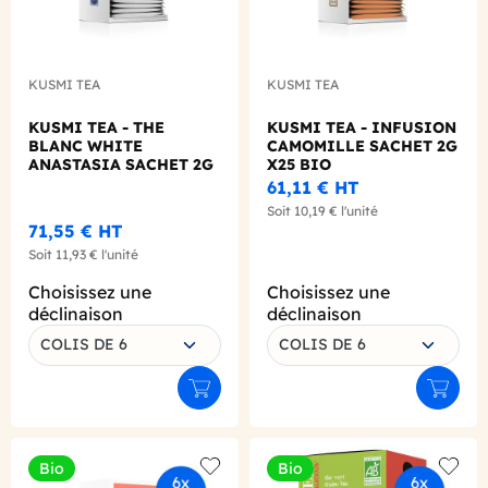
KUSMI TEA
KUSMI TEA
KUSMI TEA - THE
KUSMI TEA - INFUSION
BLANC WHITE
CAMOMILLE SACHET 2G
ANASTASIA SACHET 2G
X25 BIO
X25 BIO
61,11 €
HT
Soit
10,19 €
l'unité
71,55 €
HT
Soit
11,93 €
l'unité
Choisissez une
Choisissez une
déclinaison
déclinaison
COLIS DE 6
COLIS DE 6
Ajouter au panier
Ajouter
Bio
Bio
Add to wishlist
Add to