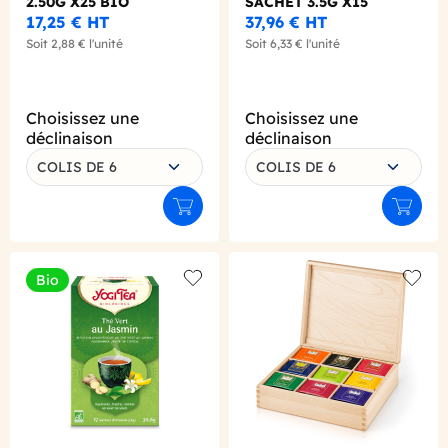
2.50G X25 BIO
SACHET 3.5G X15
17,25 €
HT
37,96 €
HT
Soit
2,88 €
l'unité
Soit
6,33 €
l'unité
Choisissez une
Choisissez une
déclinaison
déclinaison
COLIS DE 6
COLIS DE 6
Ajouter au panier
Ajouter
Bio
Add to wishlist
Add to