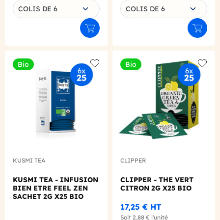
COLIS DE 6
COLIS DE 6
Ajouter au panier
Ajouter
Bio
Bio
Add to wishlist
Add to
KUSMI TEA
CLIPPER
KUSMI TEA - INFUSION
CLIPPER - THE VERT
BIEN ETRE FEEL ZEN
CITRON 2G X25 BIO
SACHET 2G X25 BIO
17,25 €
HT
Soit
2,88 €
l'unité