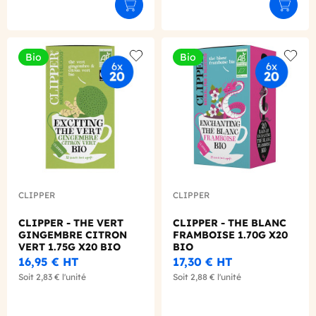
Ajouter au panier
Ajouter
Bio
Bio
Add to wishlist
Add to
CLIPPER
CLIPPER
CLIPPER - THE VERT
CLIPPER - THE BLANC
GINGEMBRE CITRON
FRAMBOISE 1.70G X20
VERT 1.75G X20 BIO
BIO
16,95 €
HT
17,30 €
HT
Soit
2,83 €
l'unité
Soit
2,88 €
l'unité