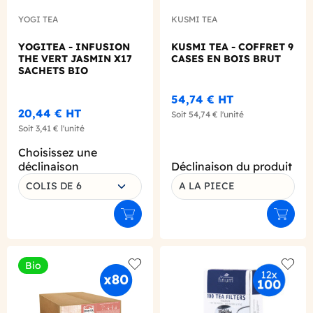
YOGI TEA
KUSMI TEA
YOGITEA - INFUSION
KUSMI TEA - COFFRET 9
THE VERT JASMIN X17
CASES EN BOIS BRUT
SACHETS BIO
54,74 €
HT
20,44 €
HT
Soit
54,74 €
l'unité
Soit
3,41 €
l'unité
Choisissez une
déclinaison
Déclinaison du produit
COLIS DE 6
A LA PIECE
Ajouter au panier
Ajouter
Bio
Add to wishlist
Add to