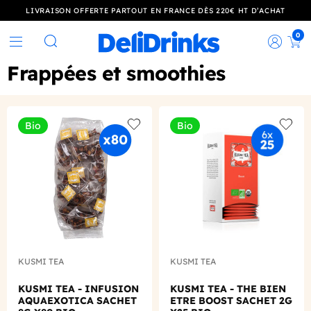
LIVRAISON OFFERTE PARTOUT EN FRANCE DÈS 220€ HT D’ACHAT
0
Rec
Rechercher
Frappées et smoothies
Bio
Bio
Add to wishlist
Add to
KUSMI TEA
KUSMI TEA
KUSMI TEA - INFUSION
KUSMI TEA - THE BIEN
AQUAEXOTICA SACHET
ETRE BOOST SACHET 2G