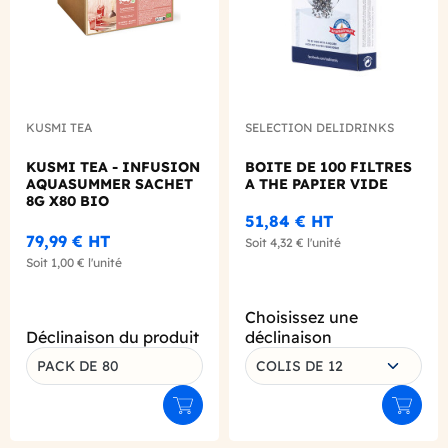
KUSMI TEA
SELECTION DELIDRINKS
KUSMI TEA - INFUSION
BOITE DE 100 FILTRES
AQUASUMMER SACHET
A THE PAPIER VIDE
8G X80 BIO
51,84 €
HT
79,99 €
HT
Soit
4,32 €
l'unité
Soit
1,00 €
l'unité
Choisissez une
Déclinaison du produit
déclinaison
PACK DE 80
COLIS DE 12
Ajouter au panier
Ajouter