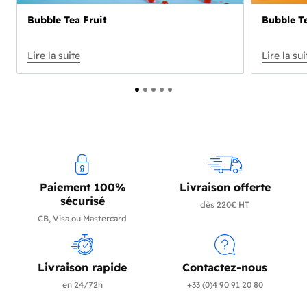
Bubble Tea Fruit
Bubble Te
Paiement 100%
Livraison offerte
sécurisé
dès 220€ HT
CB, Visa ou Mastercard
Livraison rapide
Contactez-nous
en 24/72h
+33 (0)4 90 91 20 80