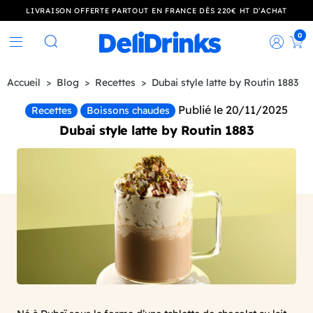
LIVRAISON OFFERTE PARTOUT EN FRANCE DÈS 220€ HT D’ACHAT
0
Rec
Rechercher
Accueil
Blog
Recettes
Dubai style latte by Routin 1883
Publié le 20/11/2025
Recettes
Boissons chaudes
Dubai style latte by Routin 1883