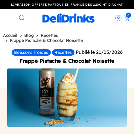
LIVRAISON OFFERTE PARTOUT EN FRANCE DÈS 220€ HT D’ACHAT
0
Rec
Rechercher
Accueil
Blog
Recettes
Frappé Pistache & Chocolat Noisette
Publié le 21/05/2026
Boissons froides
Recettes
Frappé Pistache & Chocolat Noisette