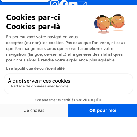
Produits
En savoir plus
Informations
Inscrivez-vous à la newsletter
Inscrivez-vous et soyez au courant de toutes les dernières nouveautés de
Delidrinks
S’ab