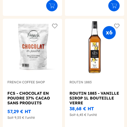
Ajouter au panier
Ajouter
Add to wishlist
Add to
FRENCH COFFEE SHOP
ROUTIN 1883
FCS - CHOCOLAT EN
ROUTIN 1883 - VANILLE
POUDRE 37% CACAO
SIROP 1L BOUTEILLE
SANS PRODUITS
VERRE
LAITIERS 1KG
38,68 €
HT
57,29 €
HT
Soit
6,45 €
l'unité
Soit
9,55 €
l'unité