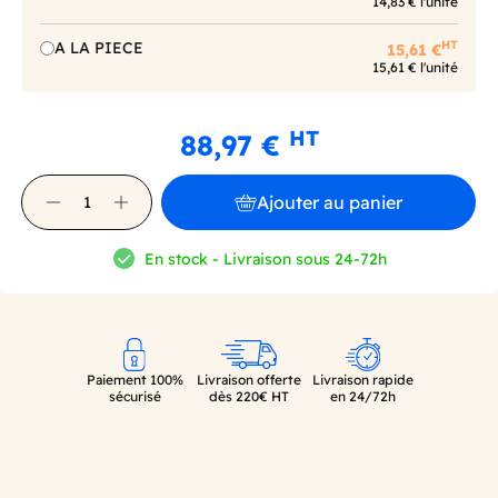
14,83 € l'unité
HT
A LA PIECE
15,61 €
15,61 € l'unité
HT
88,97 €
Ajouter au panier
En stock - Livraison sous 24-72h
Paiement 100%
Livraison offerte
Livraison rapide
sécurisé
dès 220€ HT
en 24/72h