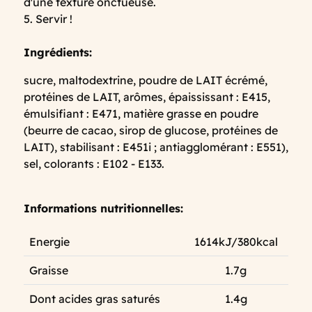
d'une texture onctueuse.
5. Servir !
Ingrédients:
sucre, maltodextrine, poudre de LAIT écrémé,
protéines de LAIT, arômes, épaississant : E415,
émulsifiant : E471, matière grasse en poudre
(beurre de cacao, sirop de glucose, protéines de
LAIT), stabilisant : E451i ; antiagglomérant : E551),
sel, colorants : E102 - E133.
Informations nutritionnelles:
Energie
1614kJ/380kcal
Graisse
1.7g
Dont acides gras saturés
1.4g