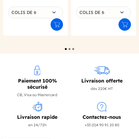
Choisissez une déclinaison
Choisissez une déclinaison
COLIS DE 6
COLIS DE 6
Ajouter au panier
Ajouter
Paiement 100%
Livraison offerte
sécurisé
dès 220€ HT
CB, Visa ou Mastercard
Livraison rapide
Contactez-nous
en 24/72h
+33 (0)4 90 91 20 80