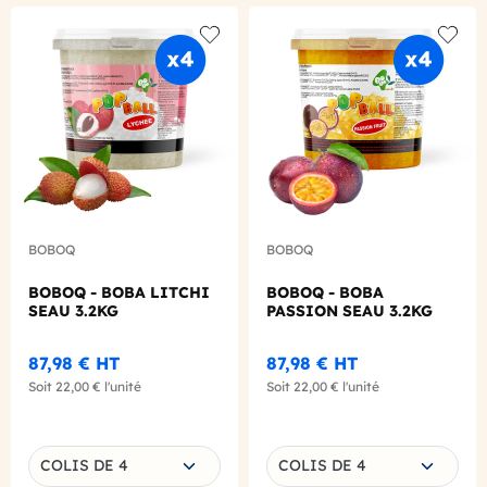
Add to wishlist
Add to
BOBOQ
BOBOQ
BOBOQ - BOBA LITCHI
BOBOQ - BOBA
SEAU 3.2KG
PASSION SEAU 3.2KG
87,98 €
HT
87,98 €
HT
Soit
22,00 €
l'unité
Soit
22,00 €
l'unité
Choisissez une déclinaison
Choisissez une déclinaison
COLIS DE 4
COLIS DE 4