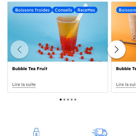
Boissons froides
Conseils
Recettes
Boisson
Bubble Tea Fruit
Bubble Te