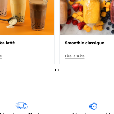
ea latté
Smoothie classique