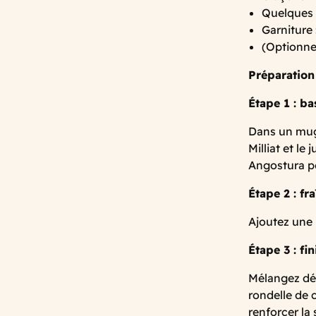
Quelques 
Garniture 
(Optionnel
Préparation
Étape 1 : b
Dans un mug 
Milliat et le
Angostura po
Étape 2 : fr
Ajoutez une 
Étape 3 : fin
Mélangez dél
rondelle de c
renforcer la 