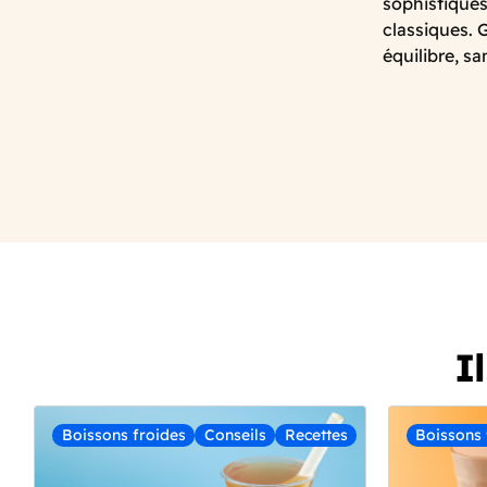
sophistiqués
classiques. G
équilibre, s
I
Boissons froides
Conseils
Recettes
Boissons 