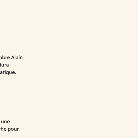
mbre Alain
tura
atique.
 une
nthe pour