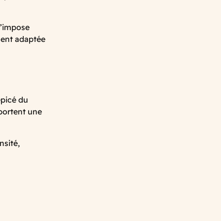
s’impose
ment adaptée
épicé du
portent une
nsité,