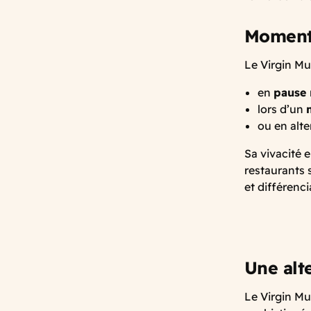
Moment
Le Virgin Mu
en
pause 
lors d’un
ou en alt
Sa vivacité 
restaurants 
et différenci
Une alte
Le Virgin Mul