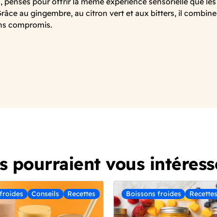
, pensés pour offrir la même expérience sensorielle que les
râce au gingembre, au citron vert et aux bitters, il combine 
ans compromis.
ls pourraient vous intéress
froides
Conseils
Recettes
Boissons froides
Recette