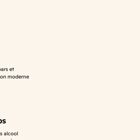
ars et
ition moderne
ps
s alcool