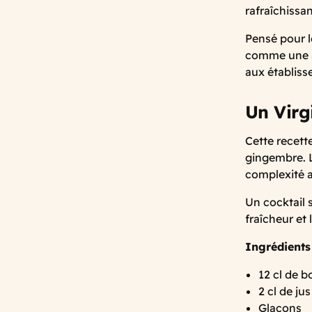
rafraîchissan
Pensé pour l
comme une al
aux établiss
Un Virgi
Cette recette
gingembre. L
complexité a
Un cocktail s
fraîcheur et
Ingrédients
12 cl de b
2 cl de jus
Glaçons