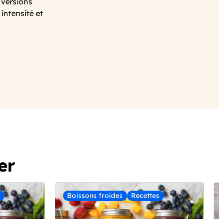
 versions
intensité et
er
s
Boissons froides
Recettes