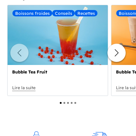
Boissons froides
Conseils
Recettes
Boisson
Bubble Tea Fruit
Bubble Te