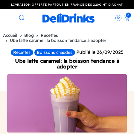
LIVRAISON OFFERTE PARTOUT EN FRANCE DÈS 220€ HT D’ACHAT
0
Rec
Rechercher
Accueil
Blog
Recettes
Ube latte caramel: la boisson tendance à adopter
Publié le 26/09/2025
Recettes
Boissons chaudes
Ube latte caramel: la boisson tendance à
adopter