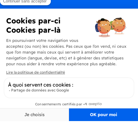
Produits
En savoir plus
Informations
Inscrivez-vous à la newsletter
Inscrivez-vous et soyez au courant de toutes les dernières nouveautés de
Delidrinks
S’ab