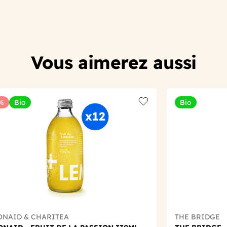
Vous aimerez aussi
%
Bio
Bio
t
Add to wishlist
ONAID & CHARITEA
THE BRIDGE