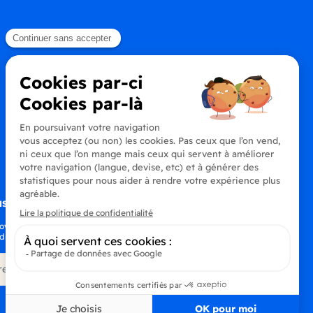
s à la newsletter
oyez au courant de toutes les dernières
drinks
S’abonner