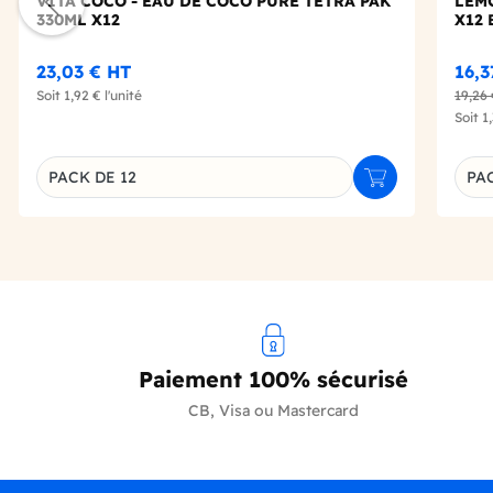
VITA COCO - EAU DE COCO PURE TETRA PAK
LEMO
330ML X12
X12 
23,03 €
HT
16,
Soit
1,92 €
l'unité
19,26
Soit
1
PACK DE 12
PAC
Ajouter au panie
Déclinaison du produit
Décl
Paiement 100% sécurisé
CB, Visa ou Mastercard