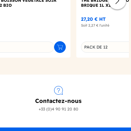
- BOISSON VEGETALE SOJA
THE BRIDGE - BOISSO
2 BIO
BRIQUE 1L X12 BIO
27,20 €
HT
Soit
2,27 €
l'unité
PACK DE 12
Ajouter au panier
u produit
Déclinaison du produi
Contactez-nous
+33 (0)4 90 91 20 80