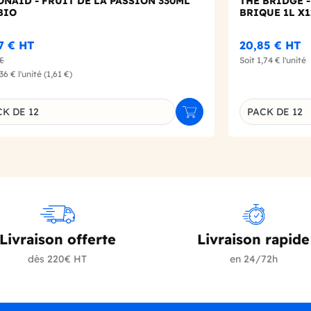
NAID - FRUIT DE LA PASSION 330ML
THE BRIDGE 
BIO
BRIQUE 1L X1
37 €
HT
20,85 €
HT
 €
Soit
1,74 €
l'unité
,36 €
l'unité
(1,61 €)
K DE 12
PACK DE 12
r
Ajouter au panier
inaison du produit
Déclinaison d
Livraison offerte
Livraison rapide
dès 220€ HT
en 24/72h