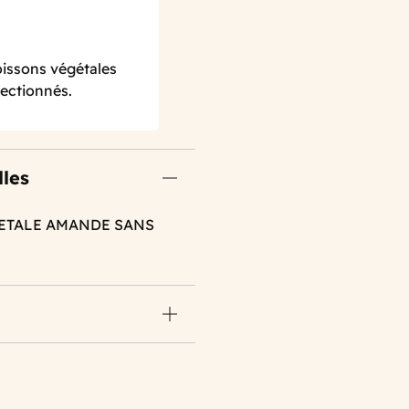
boissons végétales
lectionnés.
lles
GETALE AMANDE SANS