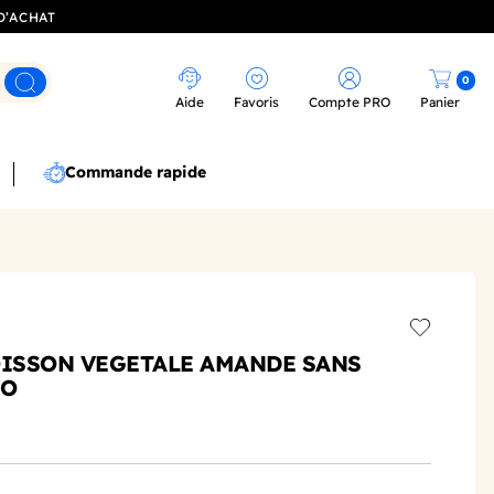
D’ACHAT
0
Rechercher
Aide
Favoris
Compte PRO
Panier
Commande rapide
Add to wis
OISSON VEGETALE AMANDE SANS
IO