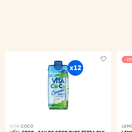
-15
Add to wishlis
VITA COCO
LEM