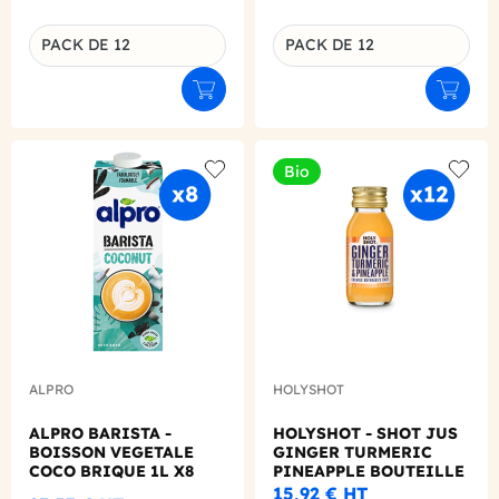
PACK DE 12
PACK DE 12
Déclinaison du produit
Déclinaison du produit
Ajouter au panier
Ajouter
Bio
Add to wishlist
Add to
ALPRO
HOLYSHOT
ALPRO BARISTA -
HOLYSHOT - SHOT JUS
BOISSON VEGETALE
GINGER TURMERIC
COCO BRIQUE 1L X8
PINEAPPLE BOUTEILLE
VERRE 60ML X12 BIO
15,92 €
HT