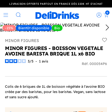
LIVRAISON OFFERTE PARTOUT EN FRANCE DÈS 220€ HT D’ACHAT
0
Rec
Rechercher
-15%
Bientôt disponible
Bio
MINOR FIGURES
Add t
MINOR FIGURES - BOISSON VEGETALE
AVOINE BARISTA BRIQUE 1L x6 BIO
3
/
5
-
1
avis
Réf. 000054P6
Colis de 6 briques de 1L de boisson végétale à l'avoine BIO
créée par des baristas, pour les baristas. Vegan, sans lactose
et sans sucre ajouté.