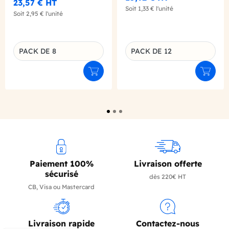
23,57 €
HT
Soit
1,33 €
l'unité
Soit
2,95 €
l'unité
PACK DE 8
PACK DE 12
Déclinaison du produit
Déclinaison du produit
Ajouter au panier
Ajouter
Paiement 100%
Livraison offerte
sécurisé
dès 220€ HT
CB, Visa ou Mastercard
Livraison rapide
Contactez-nous