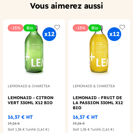
Vous aimerez aussi
-15%
Bio
-15%
Bio
Add to wishlist
Add to
LEMONAID & CHARITEA
LEMONAID & CHARITEA
LEMONAID - CITRON
LEMONAID - FRUIT DE
VERT 330ML X12 BIO
LA PASSION 330ML X12
BIO
16,37 €
HT
16,37 €
HT
19,26 €
19,26 €
Soit
1,36 €
l'unité
(1,61 €)
Soit
1,36 €
l'unité
(1,61 €)