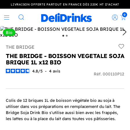
LIVRAISON OFFERTE PARTOUT EN FRANCE DÈS 220€ HT D’ACHAT
0
Rec
Rechercher
Bio
THE BRIDGE
Add t
THE BRIDGE - BOISSON VEGETALE SOJA
BRIQUE 1L x12 BIO
4.8
/
5
-
4
avis
Réf. 000110P12
Colis de 12 briques 1L de boisson végétale bio au soja à
utiliser dans vos préparations en remplacement du lait. The
Bridge Soja Drink Bio s'utilise aussi bien avec les frappés,
les lattes ou à la place du lait dans toutes vos pâtisseries.