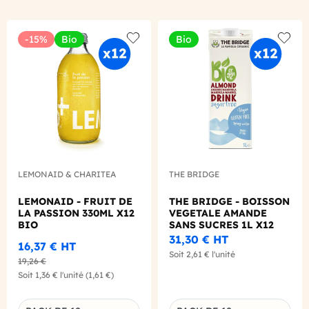
-15%
Bio
Bio
Add to wishlist
Add to
LEMONAID & CHARITEA
THE BRIDGE
LEMONAID - FRUIT DE
THE BRIDGE - BOISSON
LA PASSION 330ML X12
VEGETALE AMANDE
BIO
SANS SUCRES 1L X12
BIO
31,30 €
HT
16,37 €
HT
Soit
2,61 €
l'unité
19,26 €
Soit
1,36 €
l'unité
(1,61 €)