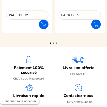
PACK DE 12
PACK DE 6
Déclinaison du produit
Déclinaison du produit
Ajouter au panier
Ajouter
Paiement 100%
Livraison offerte
sécurisé
dès 220€ HT
CB, Visa ou Mastercard
Livraison rapide
Contactez-nous
en 24/72h
+33 (0)4 90 91 20 80