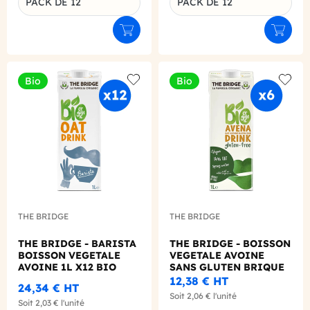
PACK DE 12
PACK DE 12
Déclinaison du produit
Déclinaison du produit
Ajouter au panier
Ajouter
Bio
Bio
Add to wishlist
Add to
THE BRIDGE
THE BRIDGE
THE BRIDGE - BARISTA
THE BRIDGE - BOISSON
BOISSON VEGETALE
VEGETALE AVOINE
AVOINE 1L X12 BIO
SANS GLUTEN BRIQUE
1L X6 BIO
12,38 €
HT
24,34 €
HT
Soit
2,06 €
l'unité
Soit
2,03 €
l'unité