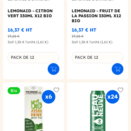
LEMONAID - CITRON
LEMONAID - FRUIT DE
VERT 330ML X12 BIO
LA PASSION 330ML X12
BIO
16,37 €
HT
16,37 €
HT
19,26 €
19,26 €
Soit
1,36 €
l'unité
(1,61 €)
Soit
1,36 €
l'unité
(1,61 €)
PACK DE 12
PACK DE 12
Déclinaison du produit
Déclinaison du produit
Ajouter au panier
Ajouter
Bio
Add to wishlist
Add to