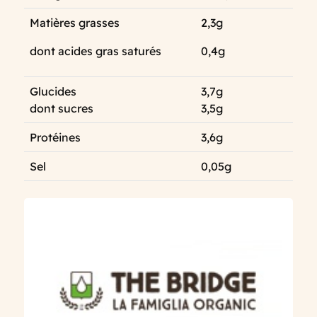
Matières grasses
2,3g
dont acides gras saturés
0,4g
Glucides
3,7g
dont sucres
3,5g
Protéines
3,6g
Sel
0,05g