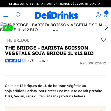
LIVRAISON OFFERTE PARTOUT EN FRANCE DÈS 220€ HT D’ACHAT
0
Rec
Rechercher
Bio
THE BRIDGE
Add t
THE BRIDGE - BARISTA BOISSON
VEGETALE SOJA BRIQUE 1L x12 BIO
4
/
5
-
1
avis
Réf. 000125P12
Colis de 12 briques de 1L de boisson végétale au
soja édition Barista, pour créer une mousse de lait parfaite.
BIO, Vegan, sans gluten, et sans produits laitiers.