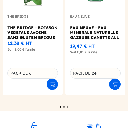
THE BRIDGE
EAU NEUVE
THE BRIDGE - BOISSON
EAU NEUVE - EAU
VEGETALE AVOINE
MINERALE NATURELLE
SANS GLUTEN BRIQUE
GAZEUSE CANETTE ALU
1L X6 BIO
330ML X24
12,38 €
HT
19,47 €
HT
Soit
2,06 €
l'unité
Soit
0,81 €
l'unité
PACK DE 6
PACK DE 24
Déclinaison du produit
Déclinaison du produit
Ajouter au panier
Ajouter