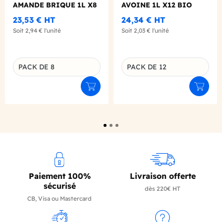
AMANDE BRIQUE 1L X8
AVOINE 1L X12 BIO
23,53 €
HT
24,34 €
HT
Soit
2,94 €
l'unité
Soit
2,03 €
l'unité
PACK DE 8
PACK DE 12
Déclinaison du produit
Déclinaison du produit
Ajouter au panier
Ajouter
Paiement 100%
Livraison offerte
sécurisé
dès 220€ HT
CB, Visa ou Mastercard