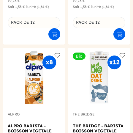
19,26 €
19,26 €
Soit
1,36 €
l'unité
(1,61 €)
Soit
1,36 €
l'unité
(1,61 €)
PACK DE 12
PACK DE 12
Déclinaison du produit
Déclinaison du produit
Ajouter au panier
Ajouter
Bio
Add to wishlist
Add to
ALPRO
THE BRIDGE
ALPRO BARISTA -
THE BRIDGE - BARISTA
BOISSON VEGETALE
BOISSON VEGETALE