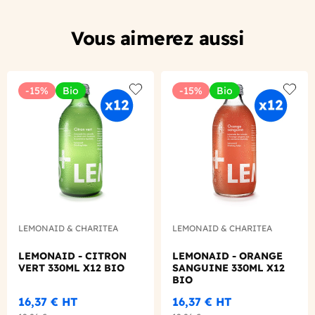
Vous aimerez aussi
-15%
Bio
-15%
Bio
Add to wishlist
Add to
LEMONAID & CHARITEA
LEMONAID & CHARITEA
LEMONAID - CITRON
LEMONAID - ORANGE
VERT 330ML X12 BIO
SANGUINE 330ML X12
BIO
16,37 €
HT
16,37 €
HT