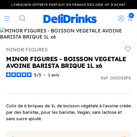
LIVRAISON OFFERTE PARTOUT EN FRANCE DÈS 220€ HT D’ACHAT
0
Rec
Rechercher
MINOR FIGURES
Add t
MINOR FIGURES - BOISSON VEGETALE
AVOINE BARISTA BRIQUE 1L x6
5
/
5
-
1
avis
Réf. 000053P6
Colis de 6 briques de 1L de boisson végétale à l'avoine créée
par des baristas, pour les baristas. Vegan, sans lactose et
sans sucre ajouté.