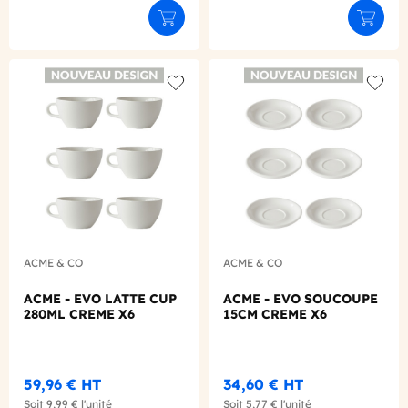
Ajouter au panier
Ajouter
Add to wishlist
Add to
ACME & CO
ACME & CO
ACME - EVO LATTE CUP
ACME - EVO SOUCOUPE
280ML CREME X6
15CM CREME X6
59,96 €
HT
34,60 €
HT
Soit
9,99 €
l'unité
Soit
5,77 €
l'unité