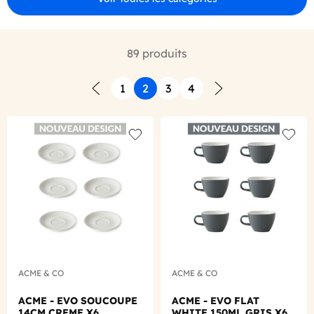
89 produits
1
2
3
4
Précédent
Suivant
Add to wishlist
Add to
ACME & CO
ACME & CO
ACME - EVO SOUCOUPE
ACME - EVO FLAT
14CM CREME X6
WHITE 150ML GRIS X6