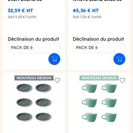
32,59 €
HT
45,36 €
HT
Soit
5,43 €
l'unité
Soit
7,56 €
l'unité
Déclinaison du produit
Déclinaison du produit
PACK DE 6
PACK DE 6
Ajouter au panier
Ajouter
Add to wishlist
Add to