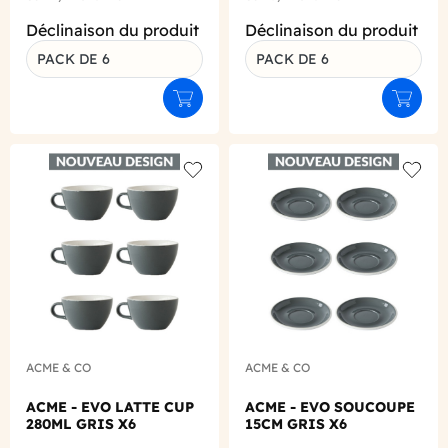
Déclinaison du produit
Déclinaison du produit
PACK DE 6
PACK DE 6
Ajouter au panier
Ajouter
Add to wishlist
Add to
ACME & CO
ACME & CO
ACME - EVO LATTE CUP
ACME - EVO SOUCOUPE
280ML GRIS X6
15CM GRIS X6