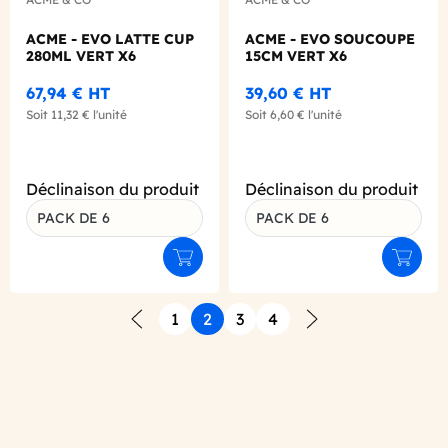
ACME - EVO LATTE CUP
ACME - EVO SOUCOUPE
280ML VERT X6
15CM VERT X6
67,94 €
HT
39,60 €
HT
Soit
11,32 €
l'unité
Soit
6,60 €
l'unité
Déclinaison du produit
Déclinaison du produit
PACK DE 6
PACK DE 6
Ajouter au panier
Ajouter
1
2
3
4
Précédent
Suivant