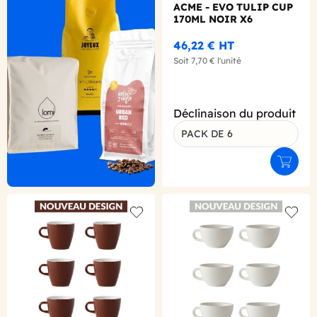
ACME - EVO TULIP CUP
170ML NOIR X6
46,22 €
HT
Soit
7,70 €
l'unité
Déclinaison du produit
PACK DE 6
Ajouter
Add to wishlist
Add to