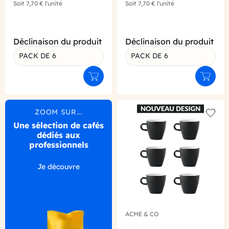
Soit
7,70 €
l'unité
Soit
7,70 €
l'unité
Déclinaison du produit
Déclinaison du produit
PACK DE 6
PACK DE 6
Ajouter au panier
Ajouter
ZOOM SUR...
Add to
Une sélection de cafés
dédiés aux
professionnels
Je découvre
ACME & CO