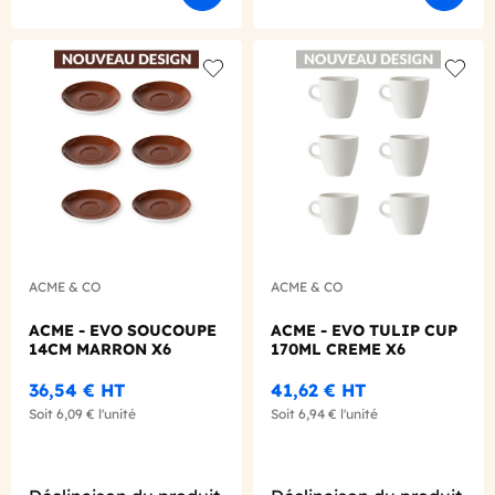
Add to wishlist
Add to
ACME & CO
ACME & CO
ACME - EVO SOUCOUPE
ACME - EVO TULIP CUP
14CM MARRON X6
170ML CREME X6
36,54 €
HT
41,62 €
HT
Soit
6,09 €
l'unité
Soit
6,94 €
l'unité