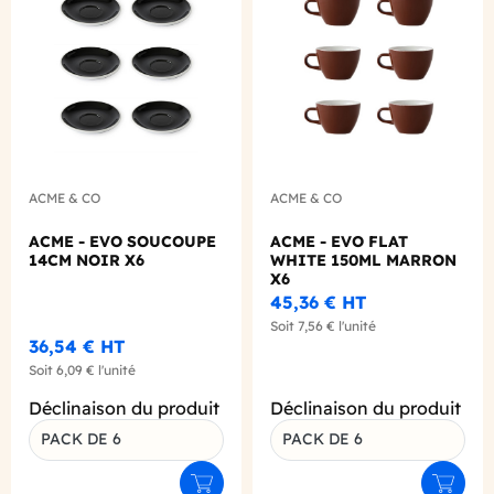
Add to wishlist
Add to
ACME & CO
ACME & CO
ACME - EVO SOUCOUPE
ACME - EVO FLAT
14CM NOIR X6
WHITE 150ML MARRON
X6
45,36 €
HT
Soit
7,56 €
l'unité
36,54 €
HT
Soit
6,09 €
l'unité
Déclinaison du produit
Déclinaison du produit
PACK DE 6
PACK DE 6
Ajouter au panier
Ajouter