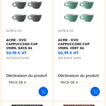
ACME & CO
ACME & CO
ACME - EVO
ACME - EVO
CAPPUCCINO CUP
CAPPUCCINO CUP
190ML GRIS X6
190ML VERT X6
50,99 €
HT
50,99 €
HT
Soit
8,50 €
l'unité
Soit
8,50 €
l'unité
Déclinaison du produit
Déclinaison du produit
PACK DE 6
PACK DE 6
Ajouter au panier
Ajouter