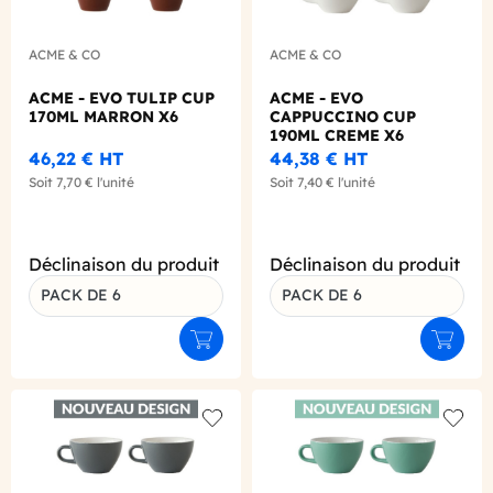
ACME & CO
ACME & CO
ACME - EVO TULIP CUP
ACME - EVO
170ML MARRON X6
CAPPUCCINO CUP
190ML CREME X6
46,22 €
HT
44,38 €
HT
Soit
7,70 €
l'unité
Soit
7,40 €
l'unité
Déclinaison du produit
Déclinaison du produit
PACK DE 6
PACK DE 6
Ajouter au panier
Ajouter
Add to wishlist
Add to