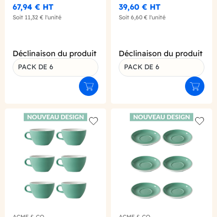
67,94 €
HT
39,60 €
HT
Soit
11,32 €
l'unité
Soit
6,60 €
l'unité
Déclinaison du produit
Déclinaison du produit
PACK DE 6
PACK DE 6
Ajouter au panier
Ajouter
Add to wishlist
Add to
ACME & CO
ACME & CO