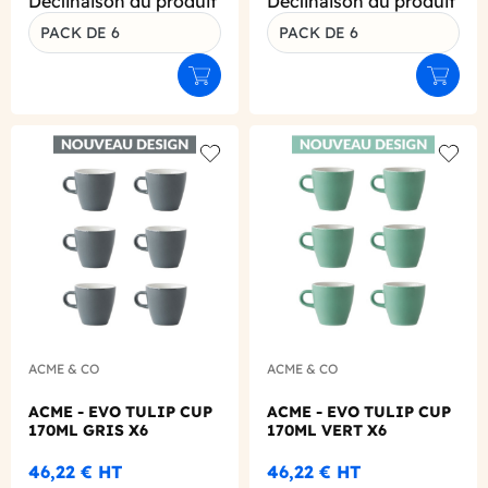
Déclinaison du produit
Déclinaison du produit
PACK DE 6
PACK DE 6
Ajouter au panier
Ajouter
Add to wishlist
Add to
ACME & CO
ACME & CO
ACME - EVO TULIP CUP
ACME - EVO TULIP CUP
170ML GRIS X6
170ML VERT X6
46,22 €
HT
46,22 €
HT