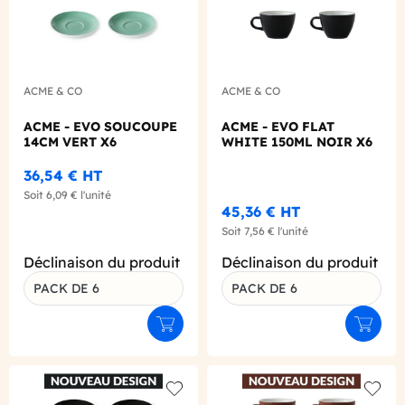
ACME & CO
ACME & CO
ACME - EVO SOUCOUPE
ACME - EVO FLAT
14CM VERT X6
WHITE 150ML NOIR X6
36,54 €
HT
Soit
6,09 €
l'unité
45,36 €
HT
Soit
7,56 €
l'unité
Déclinaison du produit
Déclinaison du produit
PACK DE 6
PACK DE 6
Ajouter au panier
Ajouter