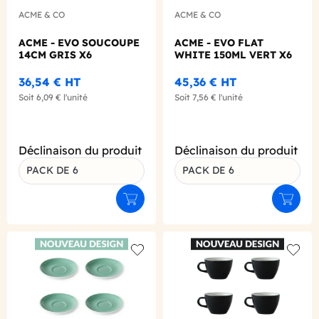
ACME & CO
ACME & CO
ACME - EVO SOUCOUPE
ACME - EVO FLAT
14CM GRIS X6
WHITE 150ML VERT X6
36,54 €
HT
45,36 €
HT
Soit
6,09 €
l'unité
Soit
7,56 €
l'unité
Déclinaison du produit
Déclinaison du produit
PACK DE 6
PACK DE 6
Ajouter au panier
Ajouter
Add to wishlist
Add to