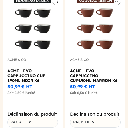
Add to wishlist
Add to
ACME & CO
ACME & CO
ACME - EVO
ACME - EVO
CAPPUCCINO CUP
CAPPUCCINO
190ML NOIR X6
CUP190ML MARRON X6
50,99 €
HT
50,99 €
HT
Soit
8,50 €
l'unité
Soit
8,50 €
l'unité
Déclinaison du produit
Déclinaison du produit
PACK DE 6
PACK DE 6