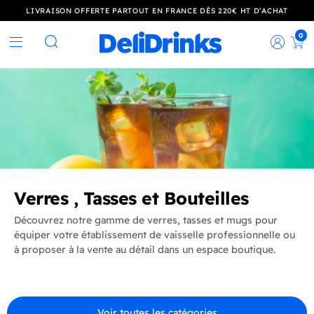
LIVRAISON OFFERTE PARTOUT EN FRANCE DÈS 220€ HT D’ACHAT
0
Rec
Rechercher
Verres , Tasses et Bouteilles
Découvrez notre gamme de verres, tasses et mugs pour
équiper votre établissement de vaisselle professionnelle ou
à proposer à la vente au détail dans un espace boutique.
Voir toutes les catégories