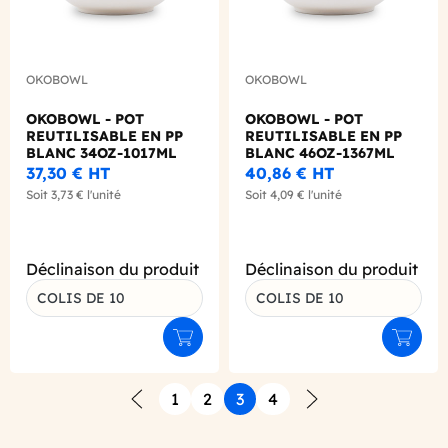
OKOBOWL
OKOBOWL
OKOBOWL - POT
OKOBOWL - POT
REUTILISABLE EN PP
REUTILISABLE EN PP
BLANC 34OZ-1017ML
BLANC 46OZ-1367ML
Ø167MM X1
Ø167MM X1
37,30 €
HT
40,86 €
HT
Soit
3,73 €
l'unité
Soit
4,09 €
l'unité
Déclinaison du produit
Déclinaison du produit
COLIS DE 10
COLIS DE 10
Ajouter au panier
Ajouter
1
2
3
4
Précédent
Suivant