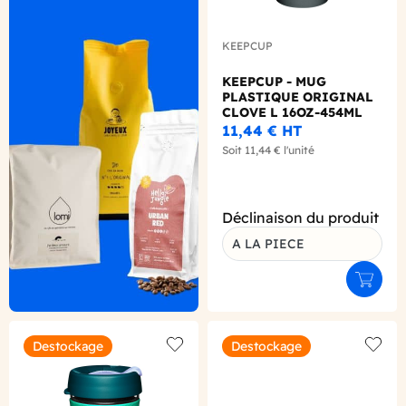
KEEPCUP
KEEPCUP - MUG
PLASTIQUE ORIGINAL
CLOVE L 16OZ-454ML
11,44 €
HT
Soit
11,44 €
l'unité
Déclinaison du produit
A LA PIECE
Ajouter
Destockage
Destockage
Add to wishlist
Add to