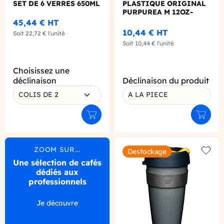
SET DE 6 VERRES 650ML
PLASTIQUE ORIGINAL
PURPUREA M 12OZ-
340ML
45,44 €
HT
10,44 €
HT
Soit
22,72 €
l'unité
Soit
10,44 €
l'unité
Choisissez une
déclinaison
Déclinaison du produit
COLIS DE 2
A LA PIECE
Ajouter au panier
Ajouter
ZOOM SUR...
Destockage
Add to
Une sélection de cafés
dédiés aux
professionnels
Je découvre