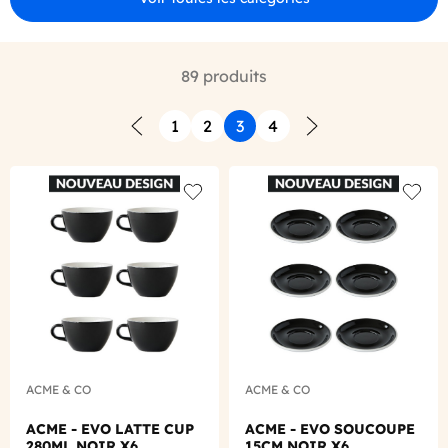
89 produits
1
2
3
4
Précédent
Suivant
Add to wishlist
Add to
ACME & CO
ACME & CO
ACME - EVO LATTE CUP
ACME - EVO SOUCOUPE
280ML NOIR X6
15CM NOIR X6