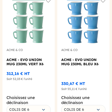
Add to wishlist
Add to
ACME & CO
ACME & CO
ACME - EVO UNION
ACME - EVO UNION
MUG 230ML VERT X6
MUG 230ML BLEU X6
312,16 €
HT
Soit
52,03 €
l'unité
330,67 €
HT
Soit
55,11 €
l'unité
Choisissez une
Choisissez une
déclinaison
déclinaison
COLIS DE 6
COLIS DE 6