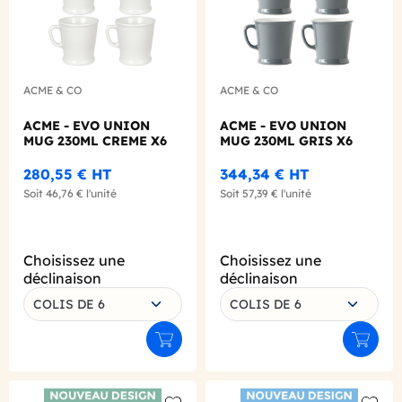
ACME & CO
ACME & CO
ACME - EVO UNION
ACME - EVO UNION
MUG 230ML CREME X6
MUG 230ML GRIS X6
280,55 €
HT
344,34 €
HT
Soit
46,76 €
l'unité
Soit
57,39 €
l'unité
Choisissez une
Choisissez une
déclinaison
déclinaison
COLIS DE 6
COLIS DE 6
Ajouter au panier
Ajouter