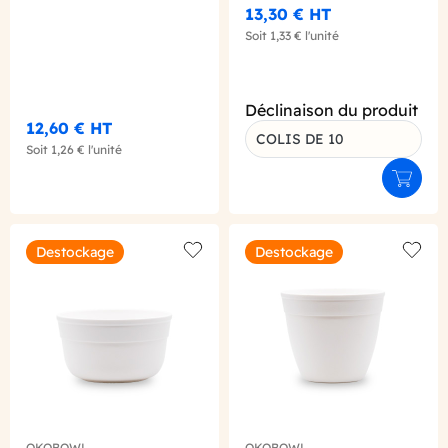
Ø80MM X1
Ø90MM X1
13,30 €
HT
Soit
1,33 €
l'unité
Déclinaison du produit
12,60 €
HT
COLIS DE 10
Soit
1,26 €
l'unité
Ajouter
Destockage
Destockage
Add to wishlist
Add to
OKOBOWL
OKOBOWL