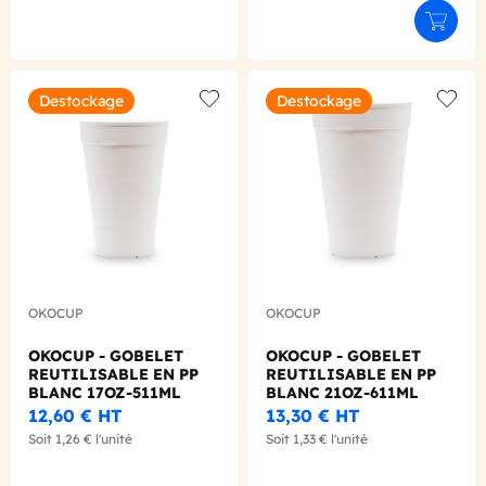
Ajouter
Destockage
Destockage
Add to wishlist
Add to
OKOCUP
OKOCUP
OKOCUP - GOBELET
OKOCUP - GOBELET
REUTILISABLE EN PP
REUTILISABLE EN PP
BLANC 17OZ-511ML
BLANC 21OZ-611ML
Ø90MM X1
Ø90MM X1
12,60 €
HT
13,30 €
HT
Soit
1,26 €
l'unité
Soit
1,33 €
l'unité