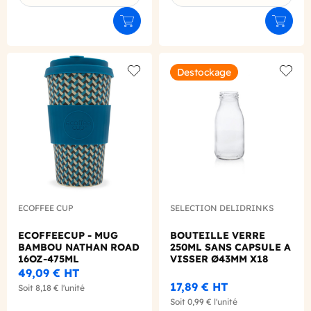
Ajouter au panier
Ajouter
Destockage
Add to wishlist
Add to
ECOFFEE CUP
SELECTION DELIDRINKS
ECOFFEECUP - MUG
BOUTEILLE VERRE
BAMBOU NATHAN ROAD
250ML SANS CAPSULE A
16OZ-475ML
VISSER Ø43MM X18
49,09 €
HT
17,89 €
HT
Soit
8,18 €
l'unité
Soit
0,99 €
l'unité