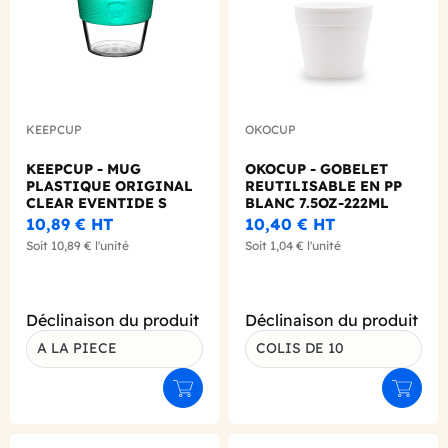
KEEPCUP
OKOCUP
KEEPCUP - MUG
OKOCUP - GOBELET
PLASTIQUE ORIGINAL
REUTILISABLE EN PP
CLEAR EVENTIDE S
BLANC 7.5OZ-222ML
08OZ-227ML
Ø80MM X1
10,89 €
HT
10,40 €
HT
Soit
10,89 €
l'unité
Soit
1,04 €
l'unité
Déclinaison du produit
Déclinaison du produit
A LA PIECE
COLIS DE 10
Ajouter au panier
Ajouter