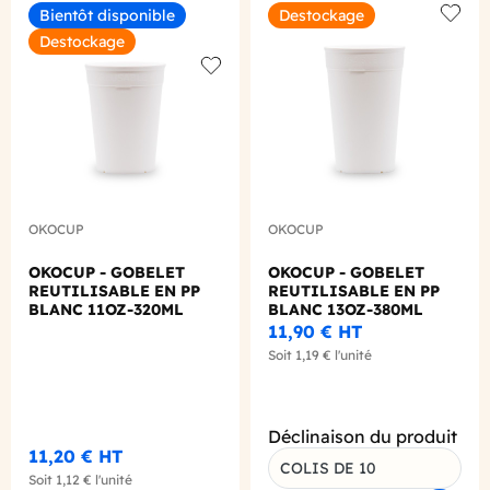
Bientôt disponible
Destockage
Add to
Destockage
Add to wishlist
OKOCUP
OKOCUP
OKOCUP - GOBELET
OKOCUP - GOBELET
REUTILISABLE EN PP
REUTILISABLE EN PP
BLANC 11OZ-320ML
BLANC 13OZ-380ML
Ø80MM X1
Ø80MM X1
11,90 €
HT
Soit
1,19 €
l'unité
Déclinaison du produit
11,20 €
HT
COLIS DE 10
Soit
1,12 €
l'unité