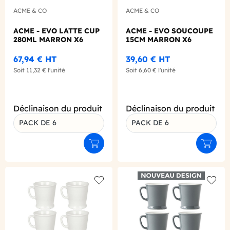
ACME & CO
ACME & CO
ACME - EVO LATTE CUP
ACME - EVO SOUCOUPE
280ML MARRON X6
15CM MARRON X6
67,94 €
HT
39,60 €
HT
Soit
11,32 €
l'unité
Soit
6,60 €
l'unité
Déclinaison du produit
Déclinaison du produit
PACK DE 6
PACK DE 6
Ajouter au panier
Ajouter
Add to wishlist
Add to