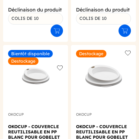
Déclinaison du produit
Déclinaison du produit
COLIS DE 10
COLIS DE 10
Ajouter au panier
Ajouter
Bientôt disponible
Destockage
Add to
Destockage
Add to wishlist
OKOCUP
OKOCUP
OKOCUP - COUVERCLE
OKOCUP - COUVERCLE
REUTILISABLE EN PP
REUTILISABLE EN PP
BLANC POUR GOBELET
BLANC POUR GOBELET