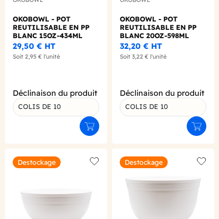
OKOBOWL - POT
OKOBOWL - POT
REUTILISABLE EN PP
REUTILISABLE EN PP
BLANC 15OZ-434ML
BLANC 20OZ-598ML
Ø118MM X1
Ø118MM X1
29,50 €
HT
32,20 €
HT
Soit
2,95 €
l'unité
Soit
3,22 €
l'unité
Déclinaison du produit
Déclinaison du produit
COLIS DE 10
COLIS DE 10
Ajouter au panier
Ajouter
Destockage
Destockage
Add to wishlist
Add to