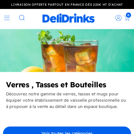
LIVRAISON OFFERTE PARTOUT EN FRANCE DÈS 220€ HT D’ACHAT
0
Rec
Rechercher
Verres , Tasses et Bouteilles
Découvrez notre gamme de verres, tasses et mugs pour
équiper votre établissement de vaisselle professionnelle ou
à proposer à la vente au détail dans un espace boutique.
Voir toutes les catégories