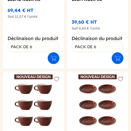
69,44 €
HT
Soit
11,57 €
l'unité
39,60 €
HT
Soit
6,60 €
l'unité
Déclinaison du produit
Déclinaison du produit
PACK DE 6
PACK DE 6
Ajouter au panier
Ajouter
Add to wishlist
Add to