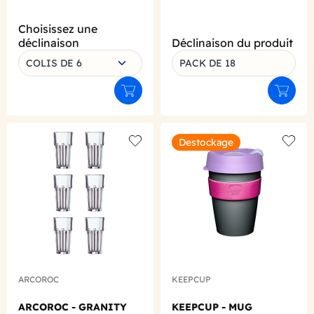
Choisissez une
déclinaison
Déclinaison du produit
COLIS DE 6
PACK DE 18
Ajouter au panier
Ajouter
Destockage
Add to wishlist
Add to
ARCOROC
KEEPCUP
ARCOROC - GRANITY
KEEPCUP - MUG