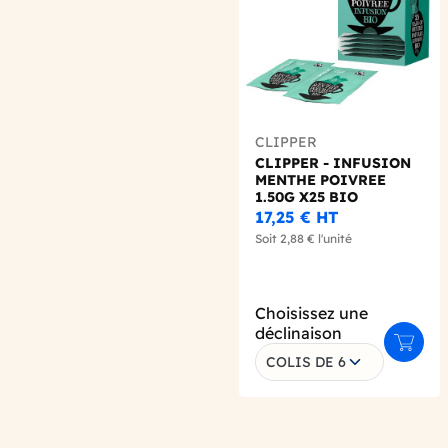
CLIPPER
CLIPPER - INFUSION
MENTHE POIVREE
1.50G X25 BIO
17,25 €
HT
Soit
2,88 €
l'unité
Choisissez une
déclinaison
Ajoute
COLIS DE 6