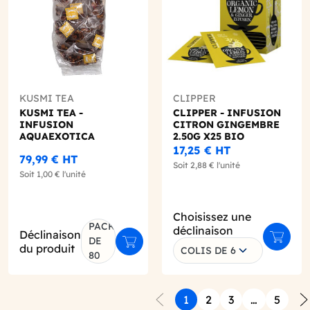
KUSMI TEA
CLIPPER
KUSMI TEA -
CLIPPER - INFUSION
INFUSION
CITRON GINGEMBRE
AQUAEXOTICA
2.50G X25 BIO
SACHET 8G X80 BIO
17,25 €
HT
79,99 €
HT
Soit
2,88 €
l'unité
Soit
1,00 €
l'unité
Choisissez une
PACK
déclinaison
Déclinaison
DE
r au panier
Ajouter
Ajouter au panier
du produit
COLIS DE 6
80
1
2
3
…
5