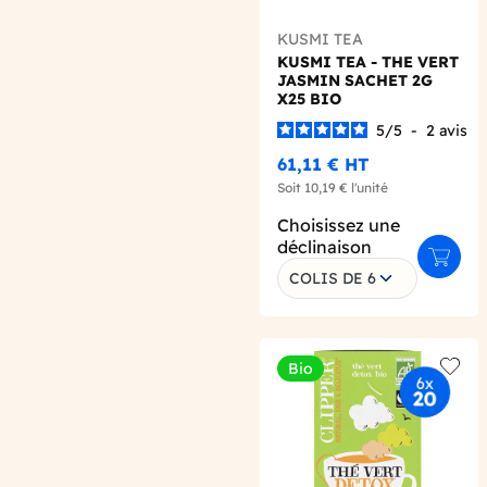
KUSMI TEA
KUSMI TEA - THE VERT
JASMIN SACHET 2G
X25 BIO
5
/
5
-
2
avis
61,11 €
HT
Soit
10,19 €
l'unité
Choisissez une
déclinaison
Ajoute
COLIS DE 6
Bio
Add t