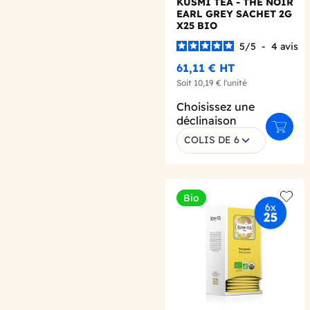
KUSMI TEA - THE NOIR
EARL GREY SACHET 2G
X25 BIO
5
/
5
-
4
avis
61,11 €
HT
Soit
10,19 €
l'unité
Choisissez une
déclinaison
Ajoute
COLIS DE 6
Bio
Add t