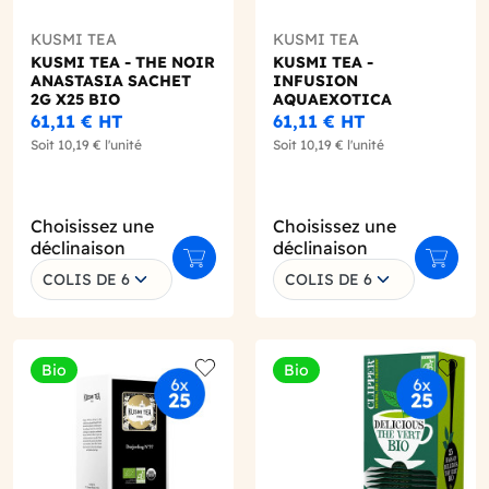
KUSMI TEA
KUSMI TEA
KUSMI TEA - THE NOIR
KUSMI TEA -
ANASTASIA SACHET
INFUSION
2G X25 BIO
AQUAEXOTICA
SACHET 2G X25 BIO
61,11 €
HT
61,11 €
HT
Soit
10,19 €
l'unité
Soit
10,19 €
l'unité
Choisissez une
Choisissez une
déclinaison
déclinaison
r au panier
Ajouter au panier
Ajouter
COLIS DE 6
COLIS DE 6
Bio
Bio
o wishlist
Add to wishlist
Add to