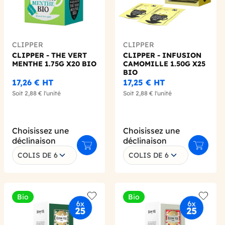
CLIPPER
CLIPPER
CLIPPER - THE VERT
CLIPPER - INFUSION
MENTHE 1.75G X20 BIO
CAMOMILLE 1.50G X25
BIO
17,26 €
HT
17,25 €
HT
Soit
2,88 €
l'unité
Soit
2,88 €
l'unité
Choisissez une
Choisissez une
déclinaison
déclinaison
 au panier
Ajouter au panier
Ajouter 
COLIS DE 6
COLIS DE 6
Bio
Bio
 wishlist
Add to wishlist
Add to 