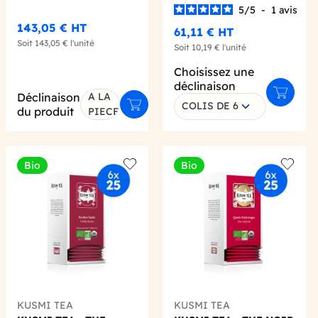
5
/
5
-
1
avis
143,05 €
HT
61,11 €
HT
Soit
143,05 €
l'unité
Soit
10,19 €
l'unité
Choisissez une
déclinaison
Déclinaison
A LA
 au panier
Ajouter 
COLIS DE 6
Ajouter au panier
du produit
PIECE
Bio
Bio
 wishlist
Add to wishlist
Add to 
KUSMI TEA
KUSMI TEA