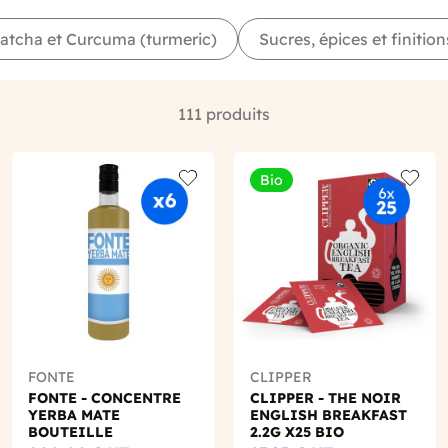
Matcha et Curcuma (turmeric)
Sucres, épices et finition
111 produits
Bio
o wishlist
Add to wishlist
Add to
FONTE
CLIPPER
FONTE - CONCENTRE
CLIPPER - THE NOIR
YERBA MATE
ENGLISH BREAKFAST
BOUTEILLE
2.2G X25 BIO