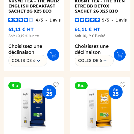
KUSMI TEA - THE NOIR
KUSMI TEA - THE BIEN
ENGLISH BREAKFAST
ETRE BB DETOX
SACHET 2G X25 BIO
SACHET 2G X25 BIO
4
/
5
-
1
avis
5
/
5
-
1
avis
61,11 €
HT
61,11 €
HT
Soit
10,19 €
l'unité
Soit
10,19 €
l'unité
Choisissez une
Choisissez une
déclinaison
déclinaison
r au panier
Ajouter au panier
Ajouter
COLIS DE 6
COLIS DE 6
Bio
Bio
o wishlist
Add to wishlist
Add to