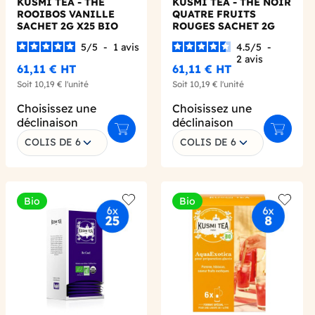
KUSMI TEA - THE
KUSMI TEA - THE NOIR
ROOIBOS VANILLE
QUATRE FRUITS
SACHET 2G X25 BIO
ROUGES SACHET 2G
X25 BIO
5
/
5
-
1
avis
4.5
/
5
-
2
avis
61,11 €
HT
61,11 €
HT
Soit
10,19 €
l'unité
Soit
10,19 €
l'unité
Choisissez une
Choisissez une
déclinaison
déclinaison
 au panier
Ajouter au panier
Ajouter 
COLIS DE 6
COLIS DE 6
Bio
Bio
 wishlist
Add to wishlist
Add to 