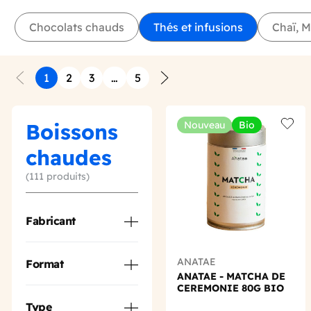
Chocolats chauds
Thés et infusions
Chaï, 
1
2
3
…
5
Précédent
Suivant
Boissons
Nouveau
Bio
Add t
chaudes
(111 produits)
Fabricant
ANATAE
Format
ANATAE - MATCHA DE
CEREMONIE 80G BIO
Type