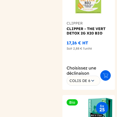
CLIPPER
CLIPPER - THE VERT
DETOX 2G X20 BIO
17,26 €
HT
Soit
2,88 €
l'unité
Choisissez une
déclinaison
Ajoute
COLIS DE 6
Bio
Add t