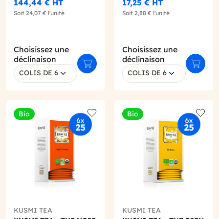
PLASTIQUE 750ML
144,44 €
HT
17,25 €
HT
Soit
24,07 €
l'unité
Soit
2,88 €
l'unité
Choisissez une
Choisissez une
déclinaison
déclinaison
Ajouter au panier
Ajouter
COLIS DE 6
COLIS DE 6
ter au panier
Bio
Bio
o wishlist
Add to wishlist
Add to
KUSMI TEA
KUSMI TEA