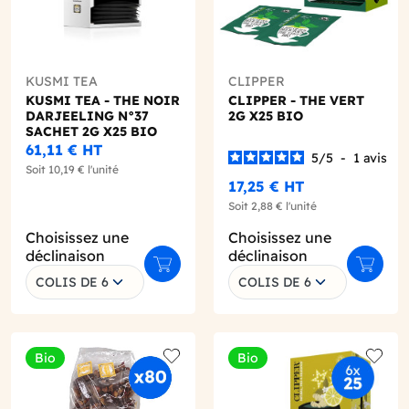
KUSMI TEA
CLIPPER
KUSMI TEA - THE NOIR
CLIPPER - THE VERT
DARJEELING N°37
2G X25 BIO
SACHET 2G X25 BIO
61,11 €
HT
5
/
5
-
1
avis
Soit
10,19 €
l'unité
17,25 €
HT
Soit
2,88 €
l'unité
Choisissez une
Choisissez une
déclinaison
déclinaison
r au panier
Ajouter au panier
Ajouter
COLIS DE 6
COLIS DE 6
Bio
Bio
o wishlist
Add to wishlist
Add to