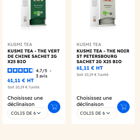
KUSMI TEA
KUSMI TEA
KUSMI TEA - THE VERT
KUSMI TEA - THE NOIR
DE CHINE SACHET 2G
ST PETERSBOURG
X25 BIO
SACHET 2G X25 BIO
61,11 €
HT
4.7
/
5
-
Soit
10,19 €
l'unité
3
avis
61,11 €
HT
Soit
10,19 €
l'unité
Choisissez une
Choisissez une
déclinaison
déclinaison
 au panier
Ajouter au panier
Ajouter 
COLIS DE 6
COLIS DE 6