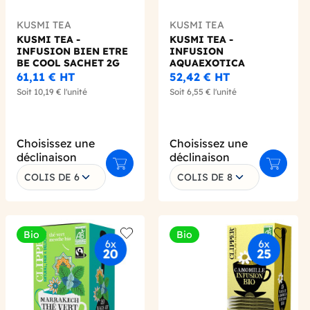
KUSMI TEA
KUSMI TEA
KUSMI TEA -
KUSMI TEA -
INFUSION BIEN ETRE
INFUSION
BE COOL SACHET 2G
AQUAEXOTICA
X25 BIO
SACHET CARAFE 8G X6
61,11 €
HT
52,42 €
HT
BIO
Soit
10,19 €
l'unité
Soit
6,55 €
l'unité
Choisissez une
Choisissez une
déclinaison
déclinaison
 au panier
Ajouter au panier
Ajouter 
COLIS DE 6
COLIS DE 8
Bio
Bio
 wishlist
Add to wishlist
Add to 