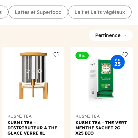
s
Lattes et Superfood
Lait et Laits végétaux
Pertinence
Bio
 wishlist
Add to wishlist
Add to 
KUSMI TEA
KUSMI TEA
KUSMI TEA -
KUSMI TEA - THE VERT
DISTRIBUTEUR A THE
MENTHE SACHET 2G
GLACE VERRE 8L
X25 BIO