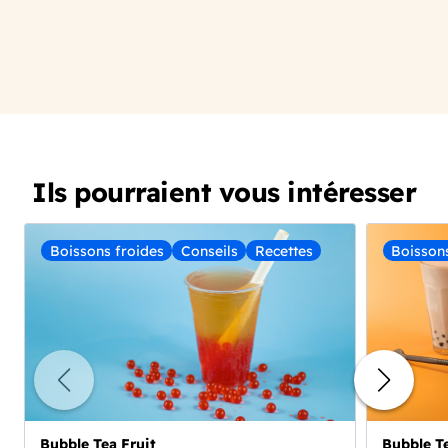
‎
Ils pourraient vous intéresser
Boissons froides
Conseils
Recettes
Boisson
Bubble Tea Fruit
Bubble Te