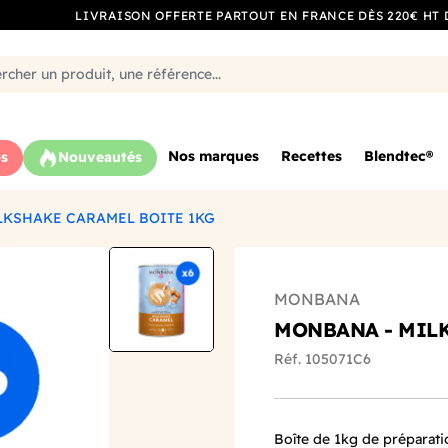
LIVRAISON OFFERTE PARTOUT EN FRANCE DÈS 220€ HT 
Nos marques
Recettes
Blendtec®
s
Nouveautés
LKSHAKE CARAMEL BOITE 1KG
MONBANA
MONBANA - MIL
Réf. 105071C6
Boîte de 1kg de préparati