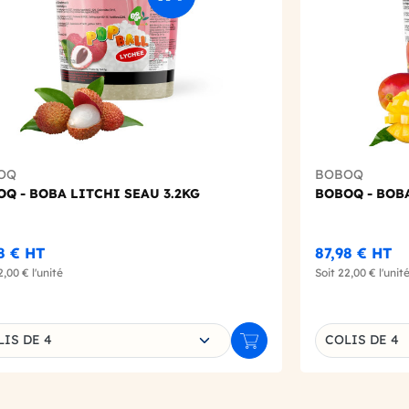
OQ
BOBOQ
Q - BOBA LITCHI SEAU 3.2KG
BOBOQ - BOB
8 €
HT
87,98 €
HT
2,00 €
l'unité
Soit
22,00 €
l'unit
sissez une déclinaison
Choisissez un
LIS DE 4
COLIS DE 4
r
Ajouter au panier