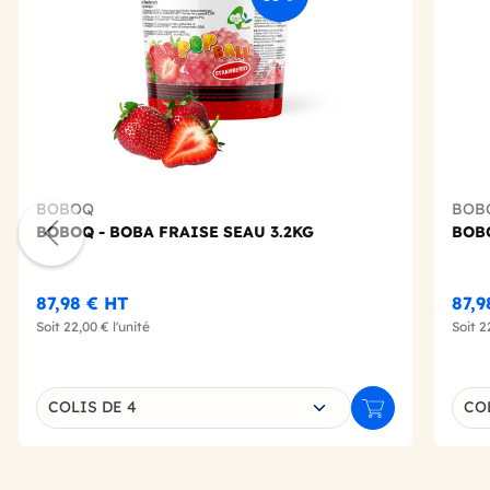
BOBOQ
BOB
BOBOQ - BOBA FRAISE SEAU 3.2KG
BOBO
87,98 €
HT
87,9
Soit
22,00 €
l'unité
Soit
2
Choisissez une déclinaison
Choi
COLIS DE 4
CO
Ajouter au panie