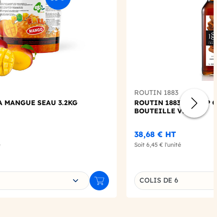
ROUTIN 1883
A MANGUE SEAU 3.2KG
ROUTIN 1883 - SIROP 
BOUTEILLE VERRE
38,68 €
HT
é
Soit
6,45 €
l'unité
e déclinaison
Choisissez une déclin
COLIS DE 6
Ajouter au panier