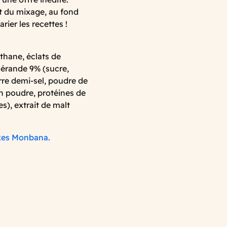
t du mixage, au fond
rier les recettes !
thane, éclats de
Guérande 9% (sucre,
rre demi-sel, poudre de
en poudre, protéines de
es), extrait de malt
akes Monbana.