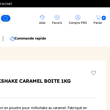
D’ACHAT
0
Rechercher
Aide
Favoris
Compte PRO
Panier
Commande rapide
Add to wis
KSHAKE CARAMEL BOITE 1KG
on en poudre pour milkshake au caramel. Fabriqué en