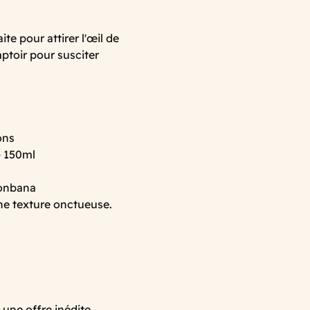
te pour attirer l'œil de
mptoir pour susciter
ons
- 150ml
Monbana
une texture onctueuse.
ne offre inédite.