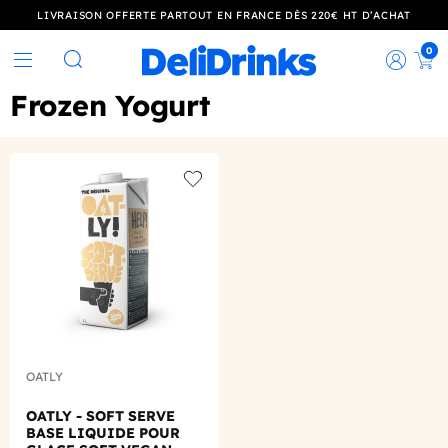
LIVRAISON OFFERTE PARTOUT EN FRANCE DÈS 220€ HT D’ACHAT
0
Rec
Rechercher
Frozen Yogurt
Add to wishlist
OATLY
OATLY - SOFT SERVE
BASE LIQUIDE POUR