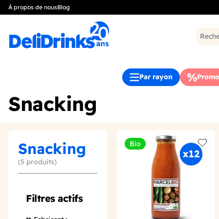
À propos de nous
Blog
Par rayon
Promo
Snacking
Snacking
Bio
Add t
(5 produits)
Filtres actifs