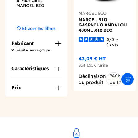
Fabricant :
MARCEL BIO
MARCEL BIO
MARCEL BIO -
GASPACHO ANDALOU
Effacer les filtres
480ML X12 BIO
5
/
5
-
Fabricant
1
avis
Réinitialiser ce groupe
42,09 €
HT
Soit
3,51 €
l'unité
Caractéristiques
Déclinaison
PACK
Ajout
du produit
DE 12
Prix