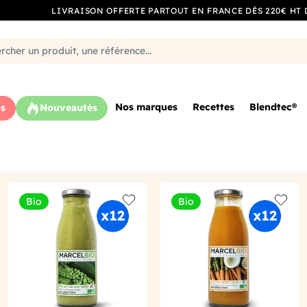
LIVRAISON OFFERTE PARTOUT EN FRANCE DÈS 220€ HT 
Nos marques
Recettes
Blendtec®
s
Nouveautés
Bio
Bio
o wishlist
Add to wishlist
Add to