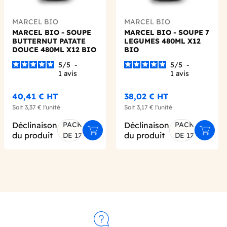
MARCEL BIO
MARCEL BIO
MARCEL BIO - SOUPE
MARCEL BIO - SOUPE 7
BUTTERNUT PATATE
LEGUMES 480ML X12
DOUCE 480ML X12 BIO
BIO
5
/
5
-
5
/
5
-
1
avis
1
avis
40,41 €
HT
38,02 €
HT
Soit
3,37 €
l'unité
Soit
3,17 €
l'unité
Déclinaison
PACK
Déclinaison
PACK
er au panier
Ajouter au panier
Ajoute
du produit
du produit
DE 12
DE 12