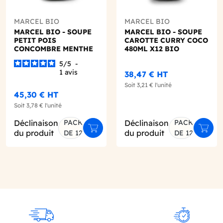
MARCEL BIO
MARCEL BIO
MARCEL BIO - SOUPE
MARCEL BIO - SOUPE
PETIT POIS
CAROTTE CURRY COCO
CONCOMBRE MENTHE
480ML X12 BIO
480ML X12 BIO
5
/
5
-
1
avis
38,47 €
HT
Soit
3,21 €
l'unité
45,30 €
HT
Soit
3,78 €
l'unité
Déclinaison
PACK
Déclinaison
PACK
er au panier
Ajouter au panier
Ajout
du produit
du produit
DE 12
DE 12