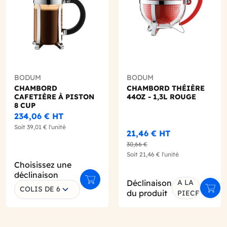
BODUM
BODUM
CHAMBORD
CHAMBORD THÉIÈRE
CAFETIÈRE À PISTON
44OZ - 1,3L ROUGE
8 CUP
234,06 €
HT
Soit
39,01 €
l'unité
21,46 €
HT
30,66 €
Soit
21,46 €
l'unité
Choisissez une
déclinaison
Déclinaison
A LA
r au panier
Ajouter au panier
COLIS DE 6
Ajout
du produit
PIECE