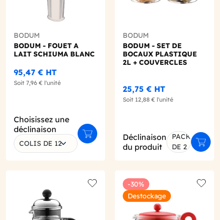
BODUM
BODUM
BODUM - FOUET A
BODUM - SET DE
LAIT SCHIUMA BLANC
BOCAUX PLASTIQUE
2L + COUVERCLES
95,47 €
HT
Soit
7,96 €
l'unité
25,75 €
HT
Soit
12,88 €
l'unité
Choisissez une
déclinaison
Déclinaison
PACK
r au panier
Ajouter au panier
COLIS DE 12
Ajout
du produit
DE 2
-30%
o wishlist
Add to wishlist
Add to
Destockage