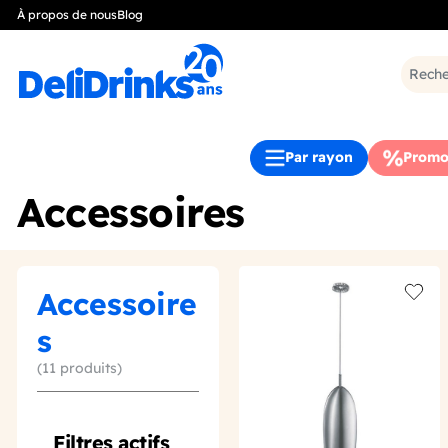
À propos de nous
Blog
Par rayon
Promo
Accessoires
Accessoire
Add t
s
(11 produits)
Filtres actifs