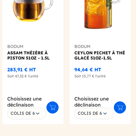
BODUM
BODUM
ASSAM THÉIÈRE À
CEYLON PICHET À THÉ
PISTON 51OZ - 1.5L
GLACÉ 51OZ-1.5L
283,91 €
HT
94,64 €
HT
Soit
47,32 €
l'unité
Soit
15,77 €
l'unité
Choisissez une
Choisissez une
déclinaison
déclinaison
Ajouter au panier
Ajouter 
COLIS DE 6
COLIS DE 6
er au panier