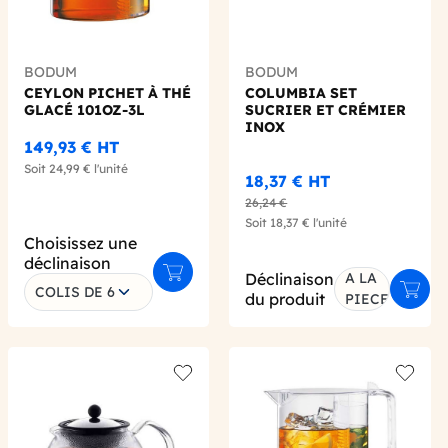
BODUM
BODUM
CEYLON PICHET À THÉ
COLUMBIA SET
GLACÉ 101OZ-3L
SUCRIER ET CRÉMIER
INOX
149,93 €
HT
Soit
24,99 €
l'unité
18,37 €
HT
26,24 €
Soit
18,37 €
l'unité
Choisissez une
déclinaison
Déclinaison
A LA
Ajouter au panier
COLIS DE 6
er au panier
Ajout
du produit
PIECE
 wishlist
Add to wishlist
Add to 