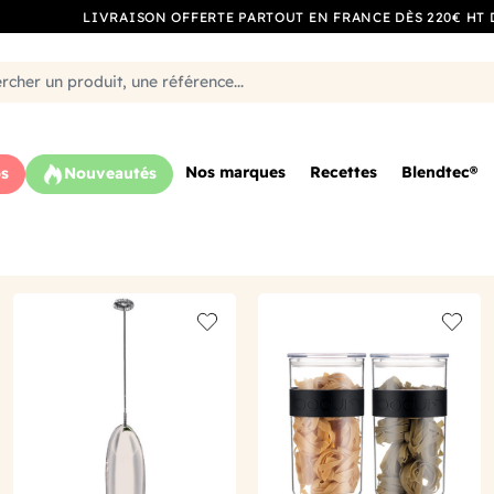
LIVRAISON OFFERTE PARTOUT EN FRANCE DÈS 220€ HT 
Nos marques
Recettes
Blendtec®
s
Nouveautés
o wishlist
Add to wishlist
Add to