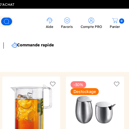
D’ACHAT
0
Rechercher
Aide
Favoris
Compte PRO
Panier
Commande rapide
-30%
 wishlist
Add to wishlist
Add to 
Destockage