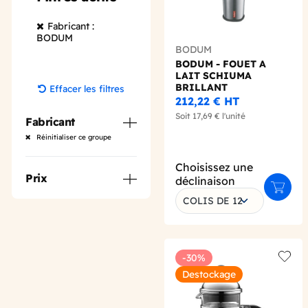
Fabricant :
BODUM
BODUM
BODUM - FOUET A
LAIT SCHIUMA
BRILLANT
Effacer les filtres
212,22 €
HT
Soit
17,69 €
l'unité
Fabricant
Réinitialiser ce groupe
Choisissez une
Prix
déclinaison
Ajoute
COLIS DE 12
-30%
Add t
Destockage