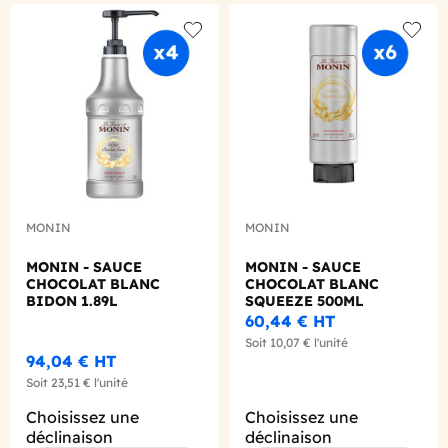
Add to wishlist
Add to
MONIN
MONIN
MONIN - SAUCE
MONIN - SAUCE
CHOCOLAT BLANC
CHOCOLAT BLANC
BIDON 1.89L
SQUEEZE 500ML
60,44 €
HT
Soit
10,07 €
l'unité
94,04 €
HT
Soit
23,51 €
l'unité
Choisissez une
Choisissez une
déclinaison
déclinaison