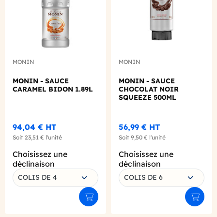
MONIN
MONIN
MONIN - SAUCE
MONIN - SAUCE
CARAMEL BIDON 1.89L
CHOCOLAT NOIR
SQUEEZE 500ML
94,04 €
HT
56,99 €
HT
Soit
23,51 €
l'unité
Soit
9,50 €
l'unité
Choisissez une
Choisissez une
déclinaison
déclinaison
COLIS DE 4
COLIS DE 6
Ajouter au panier
Ajouter