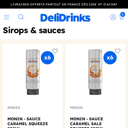
LIVRAISON OFFERTE PARTOUT EN FRANCE DÈS 220€ HT D’ACHAT
0
Rec
Rechercher
Sirops & sauces
Add to wishlist
Add to
MONIN
MONIN
MONIN - SAUCE
MONIN - SAUCE
CARAMEL SQUEEZE
CARAMEL SALE