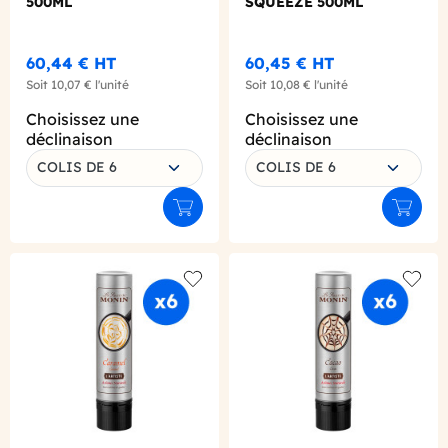
500ML
SQUEEZE 500ML
60,44 €
HT
60,45 €
HT
Soit
10,07 €
l'unité
Soit
10,08 €
l'unité
Choisissez une
Choisissez une
déclinaison
déclinaison
COLIS DE 6
COLIS DE 6
Ajouter au panier
Ajouter
Add to wishlist
Add to