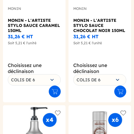
MONIN
MONIN
MONIN - L'ARTISTE
MONIN - L'ARTISTE
STYLO SAUCE CARAMEL
STYLO SAUCE
150ML
CHOCOLAT NOIR 150ML
31,26 €
HT
31,26 €
HT
Soit
5,21 €
l'unité
Soit
5,21 €
l'unité
Choisissez une
Choisissez une
déclinaison
déclinaison
COLIS DE 6
COLIS DE 6
Ajouter au panier
Ajouter
Add to wishlist
Add to