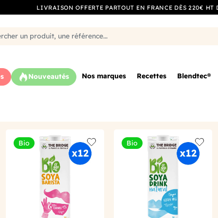
LIVRAISON OFFERTE PARTOUT EN FRANCE DÈS 220€ HT 
Nos marques
Recettes
Blendtec®
s
Nouveautés
Bio
Bio
o wishlist
Add to wishlist
Add to