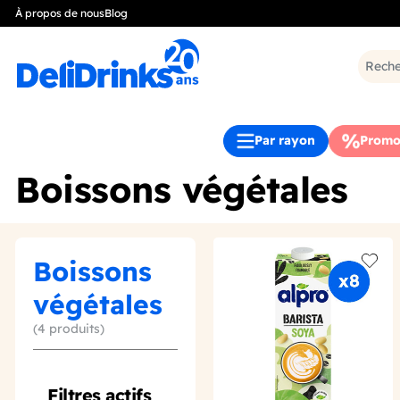
À propos de nous
Blog
Par rayon
Promo
Boissons végétales
Boissons
Add t
végétales
(4 produits)
Filtres actifs