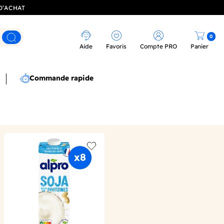
D’ACHAT
0
Rechercher
Aide
Favoris
Compte PRO
Panier
Commande rapide
 wishlist
Add to wishlist