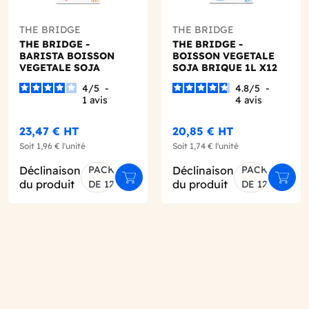
THE BRIDGE
THE BRIDGE
THE BRIDGE -
THE BRIDGE -
BARISTA BOISSON
BOISSON VEGETALE
VEGETALE SOJA
SOJA BRIQUE 1L X12
BRIQUE 1L X12 BIO
BIO
4
/
5
-
4.8
/
5
-
1
avis
4
avis
23,47 €
HT
20,85 €
HT
Soit
1,96 €
l'unité
Soit
1,74 €
l'unité
Déclinaison
PACK
Déclinaison
PACK
er au panier
Ajouter au panier
Ajout
du produit
du produit
DE 12
DE 12