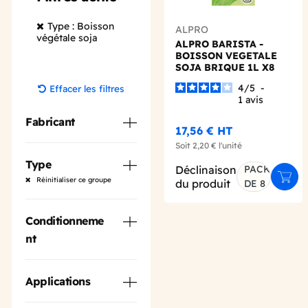
Type : Boisson
ALPRO
végétale soja
ALPRO BARISTA -
BOISSON VEGETALE
SOJA BRIQUE 1L X8
4
/
5
-
Effacer les filtres
1
avis
Fabricant
17,56 €
HT
Soit
2,20 €
l'unité
Type
Déclinaison
PACK
Ajout
Réinitialiser ce groupe
du produit
DE 8
Conditionneme
nt
Applications