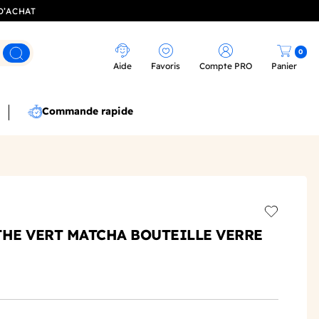
D’ACHAT
0
Rechercher
Aide
Favoris
Compte PRO
Panier
Commande rapide
Add to wis
THE VERT MATCHA BOUTEILLE VERRE