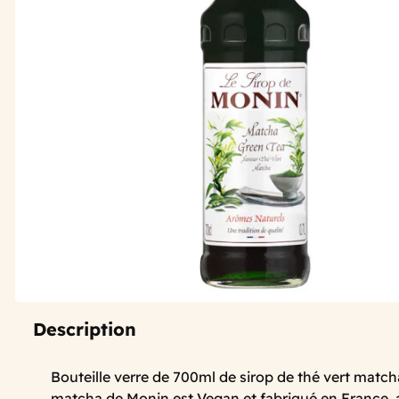
Description
Bouteille verre de 700ml de sirop de thé vert matcha
matcha de Monin est Vegan et fabriqué en France,