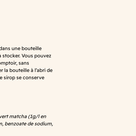
dans une bouteille
 à stocker. Vous pouvez
omptoir, sans
 bouteille à l’abri de
le sirop se conserve
é vert matcha (1g/l en
um, benzoate de sodium,