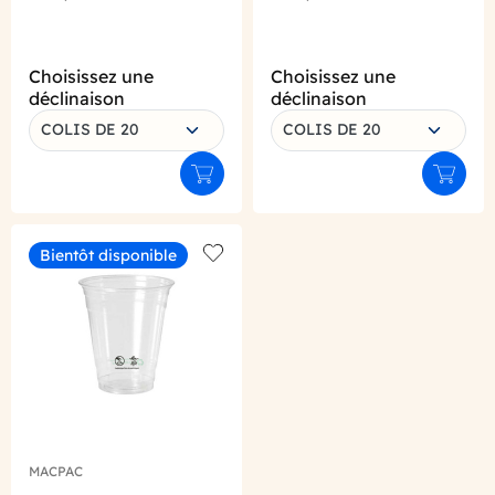
Choisissez une
Choisissez une
déclinaison
déclinaison
COLIS DE 20
COLIS DE 20
Ajouter au panier
Ajouter
Bientôt disponible
Add to wishlist
MACPAC