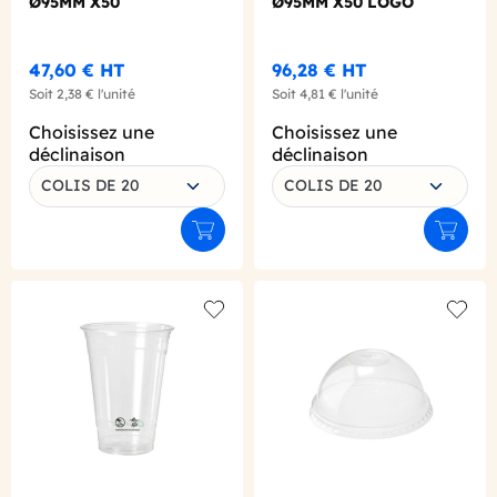
Ø95MM X50
Ø95MM X50 LOGO
REGLEMENTAIRE
FRANCAIS
47,60 €
HT
96,28 €
HT
Soit
2,38 €
l'unité
Soit
4,81 €
l'unité
Choisissez une
Choisissez une
déclinaison
déclinaison
COLIS DE 20
COLIS DE 20
Ajouter au panier
Ajouter
Add to wishlist
Add to