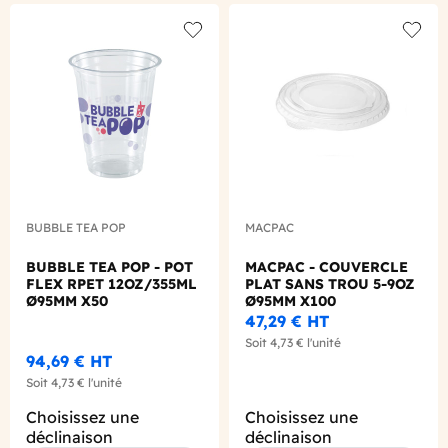
Add to wishlist
Add to
BUBBLE TEA POP
MACPAC
BUBBLE TEA POP - POT
MACPAC - COUVERCLE
FLEX RPET 12OZ/355ML
PLAT SANS TROU 5-9OZ
Ø95MM X50
Ø95MM X100
47,29 €
HT
Soit
4,73 €
l'unité
94,69 €
HT
Soit
4,73 €
l'unité
Choisissez une
Choisissez une
déclinaison
déclinaison