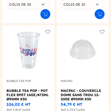
COLIS DE 20
COLIS DE 10
Ajouter au panier
Ajouter
Add to wishlist
Add to
BUBBLE TEA POP
MACPAC
BUBBLE TEA POP - POT
MACPAC - COUVERCLE
FLEX RPET 16OZ/473ML
DOME SANS TROU 12-
Ø95MM X50
20OZ Ø95MM X50
106,02 €
HT
54,79 €
HT
Soit
5,30 €
l'unité
Soit
2,74 €
l'unité