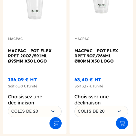
MACPAC
MACPAC
MACPAC - POT FLEX
MACPAC - POT FLEX
RPET 20OZ/591ML
RPET 9OZ/266ML
Ø95MM X50 LOGO
Ø80MM X50 LOGO
REGLEMENTAIRE
REGLEMENTAIRE
FRANCAIS
FRANCAIS
136,09 €
HT
63,40 €
HT
Soit
6,80 €
l'unité
Soit
3,17 €
l'unité
Choisissez une
Choisissez une
déclinaison
déclinaison
COLIS DE 20
COLIS DE 20
Ajouter au panier
Ajouter