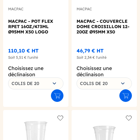
MACPAC
MACPAC
MACPAC - POT FLEX
MACPAC - COUVERCLE
RPET 16OZ/473ML
DOME CROISILLON 12-
Ø95MM X50 LOGO
20OZ Ø95MM X50
REGLEMENTAIRE
FRANCAIS
110,10 €
HT
46,79 €
HT
Soit
5,51 €
l'unité
Soit
2,34 €
l'unité
Choisissez une
Choisissez une
déclinaison
déclinaison
COLIS DE 20
COLIS DE 20
Ajouter au panier
Ajouter
Add to wishlist
Add to