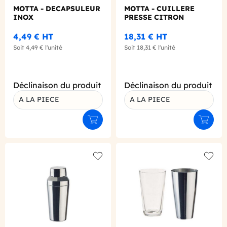
MOTTA - DECAPSULEUR
MOTTA - CUILLERE
INOX
PRESSE CITRON
4,49 €
HT
18,31 €
HT
Soit
4,49 €
l'unité
Soit
18,31 €
l'unité
Déclinaison du produit
Déclinaison du produit
A LA PIECE
A LA PIECE
Ajouter au panier
Ajouter
Add to wishlist
Add to