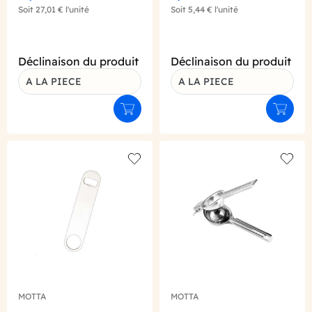
Soit
27,01 €
l'unité
Soit
5,44 €
l'unité
Déclinaison du produit
Déclinaison du produit
A LA PIECE
A LA PIECE
Ajouter au panier
Ajouter
Add to wishlist
Add to
MOTTA
MOTTA