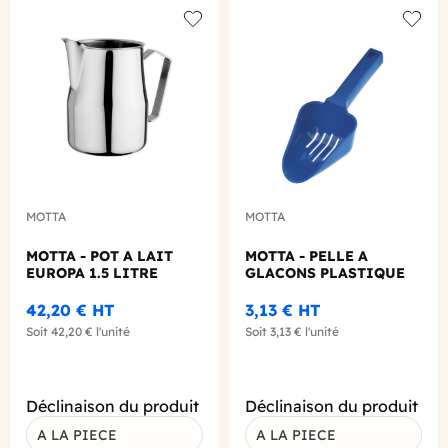
Add to wishlist
Add to
MOTTA
MOTTA
MOTTA - POT A LAIT
MOTTA - PELLE A
EUROPA 1.5 LITRE
GLACONS PLASTIQUE
42,20 €
HT
3,13 €
HT
Soit
42,20 €
l'unité
Soit
3,13 €
l'unité
Déclinaison du produit
Déclinaison du produit
A LA PIECE
A LA PIECE