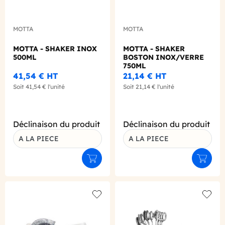
MOTTA
MOTTA
MOTTA - SHAKER INOX
MOTTA - SHAKER
500ML
BOSTON INOX/VERRE
750ML
41,54 €
HT
21,14 €
HT
Soit
41,54 €
l'unité
Soit
21,14 €
l'unité
Déclinaison du produit
Déclinaison du produit
A LA PIECE
A LA PIECE
Ajouter au panier
Ajouter
Add to wishlist
Add to