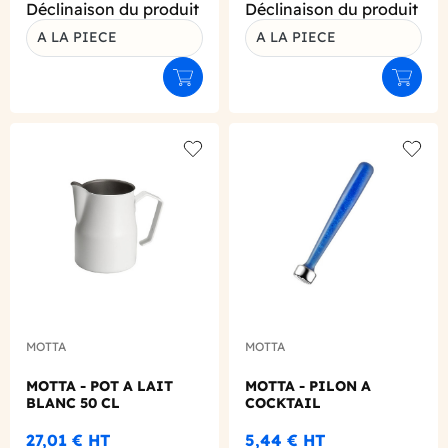
Déclinaison du produit
Déclinaison du produit
A LA PIECE
A LA PIECE
Ajouter au panier
Ajouter
Add to wishlist
Add to
MOTTA
MOTTA
MOTTA - POT A LAIT
MOTTA - PILON A
BLANC 50 CL
COCKTAIL
27,01 €
HT
5,44 €
HT