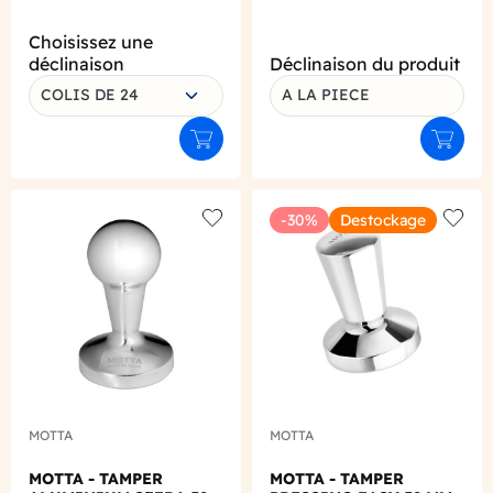
Choisissez une
déclinaison
Déclinaison du produit
COLIS DE 24
A LA PIECE
Ajouter au panier
Ajouter
-30%
Destockage
Add to wishlist
Add to
MOTTA
MOTTA
MOTTA - TAMPER
MOTTA - TAMPER