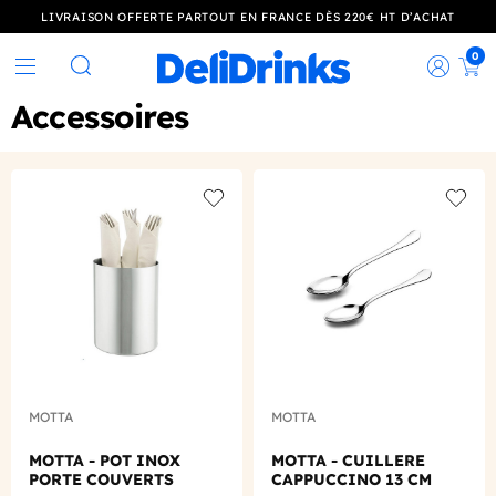
LIVRAISON OFFERTE PARTOUT EN FRANCE DÈS 220€ HT D’ACHAT
0
Rec
Rechercher
Accessoires
Add to wishlist
Add to
MOTTA
MOTTA
MOTTA - POT INOX
MOTTA - CUILLERE
PORTE COUVERTS
CAPPUCCINO 13 CM