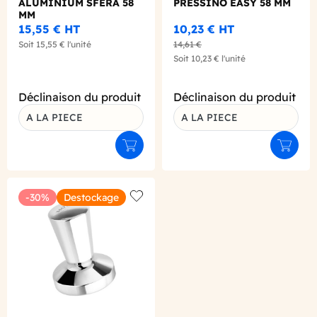
ALUMINIUM SFERA 58
PRESSINO EASY 58 MM
MM
15,55 €
HT
10,23 €
HT
Soit
15,55 €
l'unité
14,61 €
Soit
10,23 €
l'unité
Déclinaison du produit
Déclinaison du produit
A LA PIECE
A LA PIECE
Ajouter au panier
Ajouter
-30%
Destockage
Add to wishlist