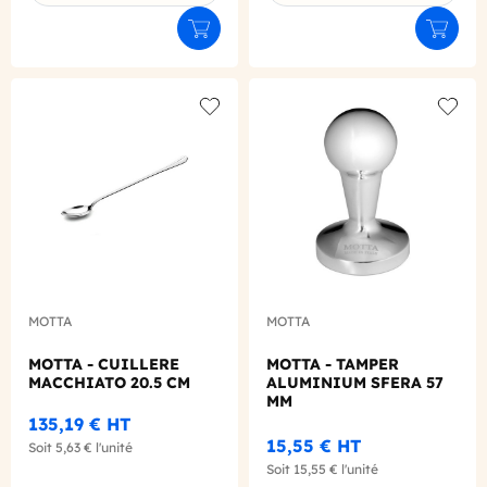
Ajouter au panier
Ajouter
Add to wishlist
Add to
MOTTA
MOTTA
MOTTA - CUILLERE
MOTTA - TAMPER
MACCHIATO 20.5 CM
ALUMINIUM SFERA 57
MM
135,19 €
HT
15,55 €
HT
Soit
5,63 €
l'unité
Soit
15,55 €
l'unité