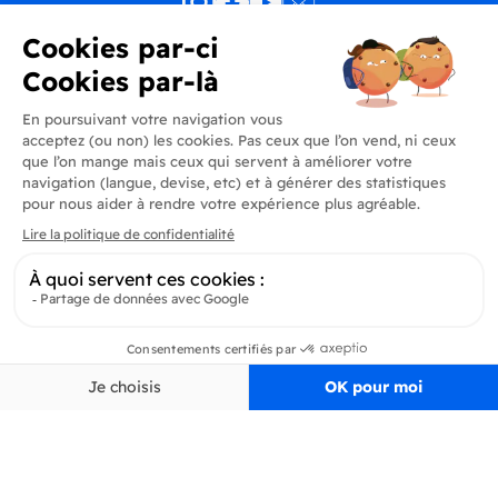
Produits
En savoir plus
Informations
Inscrivez-vous à la newsletter
Inscrivez-vous et soyez au courant de toutes les dernières nouveautés de
Delidrinks
S’ab