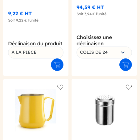
94,59 €
HT
9,22 €
HT
Soit
3,94 €
l'unité
Soit
9,22 €
l'unité
Choisissez une
Déclinaison du produit
déclinaison
A LA PIECE
COLIS DE 24
Ajouter au panier
Ajouter
Add to wishlist
Add to