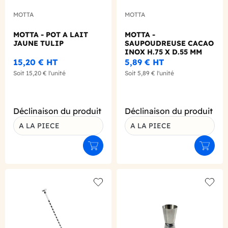
MOTTA
MOTTA
MOTTA - POT A LAIT
MOTTA -
JAUNE TULIP
SAUPOUDREUSE CACAO
INOX H.75 X D.55 MM
15,20 €
HT
5,89 €
HT
Soit
15,20 €
l'unité
Soit
5,89 €
l'unité
Déclinaison du produit
Déclinaison du produit
A LA PIECE
A LA PIECE
Ajouter au panier
Ajouter
Add to wishlist
Add to