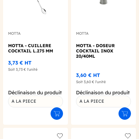
MOTTA
MOTTA
MOTTA - CUILLERE
MOTTA - DOSEUR
COCKTAIL L.275 MM
COCKTAIL INOX
20/40ML
3,73 €
HT
Soit
3,73 €
l'unité
3,60 €
HT
Soit
3,60 €
l'unité
Déclinaison du produit
Déclinaison du produit
A LA PIECE
A LA PIECE
Ajouter au panier
Ajouter