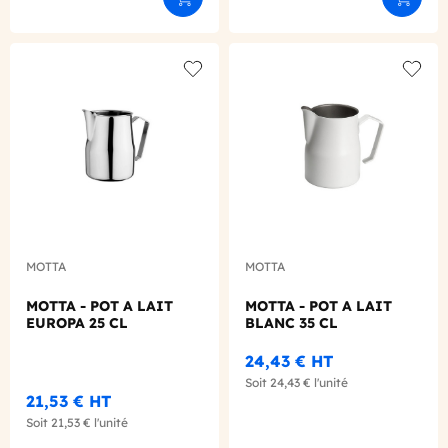
Ajouter au panier
Ajouter
Add to wishlist
Add to
MOTTA
MOTTA
MOTTA - POT A LAIT
MOTTA - POT A LAIT
EUROPA 25 CL
BLANC 35 CL
24,43 €
HT
Soit
24,43 €
l'unité
21,53 €
HT
Soit
21,53 €
l'unité