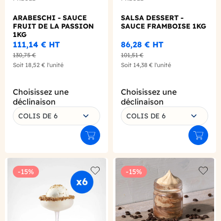
ARABESCHI - SAUCE
SALSA DESSERT -
FRUIT DE LA PASSION
SAUCE FRAMBOISE 1KG
1KG
111,14 €
HT
86,28 €
HT
130,75 €
101,51 €
Soit
18,52 €
l'unité
Soit
14,38 €
l'unité
Choisissez une
Choisissez une
déclinaison
déclinaison
COLIS DE 6
COLIS DE 6
Ajouter au panier
Ajouter
-15%
-15%
Add to wishlist
Add to