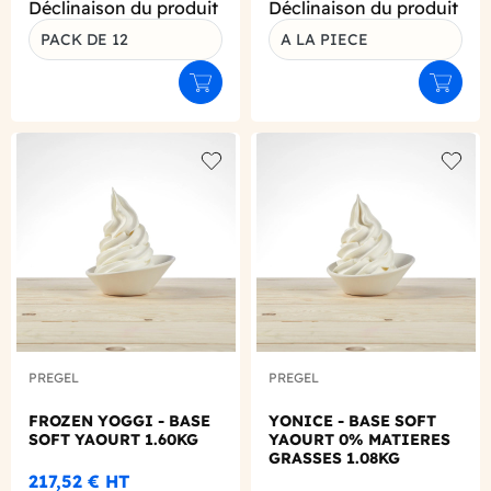
Déclinaison du produit
Déclinaison du produit
PACK DE 12
A LA PIECE
Ajouter au panier
Ajouter
Add to wishlist
Add to
PREGEL
PREGEL
FROZEN YOGGI - BASE
YONICE - BASE SOFT
SOFT YAOURT 1.60KG
YAOURT 0% MATIERES
GRASSES 1.08KG
217,52 €
HT