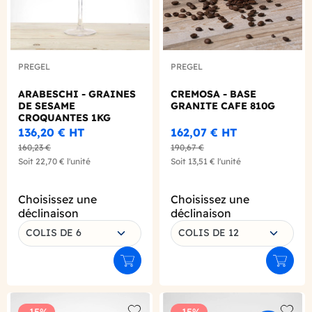
PREGEL
PREGEL
ARABESCHI - GRAINES
CREMOSA - BASE
DE SESAME
GRANITE CAFE 810G
CROQUANTES 1KG
136,20 €
HT
162,07 €
HT
160,23 €
190,67 €
Soit
22,70 €
l'unité
Soit
13,51 €
l'unité
Choisissez une
Choisissez une
déclinaison
déclinaison
COLIS DE 6
COLIS DE 12
Ajouter au panier
Ajouter
-15%
-15%