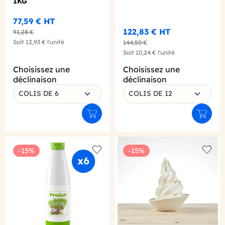
1KG
77,59 €
HT
122,83 €
HT
91,28 €
Soit
12,93 €
l'unité
144,50 €
Soit
10,24 €
l'unité
Choisissez une
Choisissez une
déclinaison
déclinaison
COLIS DE 6
COLIS DE 12
Ajouter au panier
Ajouter
-15%
-15%
Add to wishlist
Add to