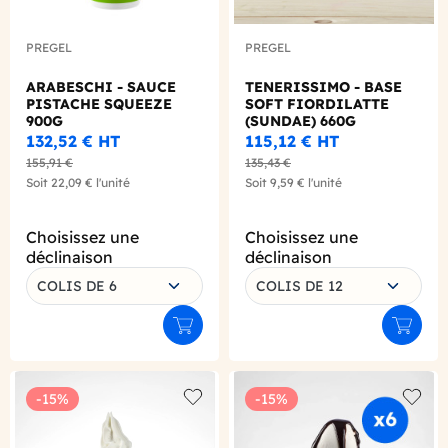
PREGEL
PREGEL
ARABESCHI - SAUCE
TENERISSIMO - BASE
PISTACHE SQUEEZE
SOFT FIORDILATTE
900G
(SUNDAE) 660G
132,52 €
HT
115,12 €
HT
155,91 €
135,43 €
Soit
22,09 €
l'unité
Soit
9,59 €
l'unité
Choisissez une
Choisissez une
déclinaison
déclinaison
COLIS DE 6
COLIS DE 12
Ajouter au panier
Ajouter
-15%
-15%
Add to wishlist
Add to