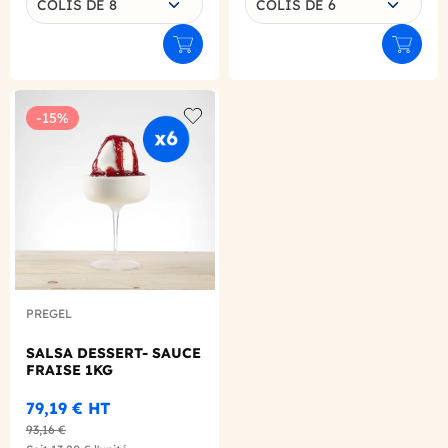
COLIS DE 8
COLIS DE 6
Ajouter au panier
Ajouter
-15%
Add to wishlist
PREGEL
SALSA DESSERT- SAUCE
FRAISE 1KG
79,19 €
HT
93,16 €