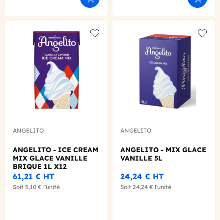
Ajouter au panier
Ajouter
Add to wishlist
Add to
ANGELITO
ANGELITO
ANGELITO - ICE CREAM
ANGELITO - MIX GLACE
MIX GLACE VANILLE
VANILLE 5L
BRIQUE 1L X12
61,21 €
HT
24,24 €
HT
Soit
5,10 €
l'unité
Soit
24,24 €
l'unité