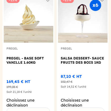
Add to wishlist
Add to
PREGEL
PREGEL
PREGEL - BASE SOFT
SALSA DESSERT- SAUCE
VANILLE 1.60KG
FRUITS DES BOIS 1KG
87,10 €
HT
169,45 €
HT
102,47 €
Soit
14,52 €
l'unité
199,35 €
Soit
21,18 €
l'unité
Choisissez une
Choisissez une
déclinaison
déclinaison