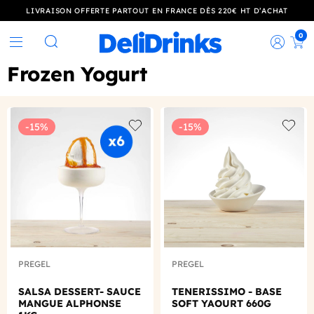
LIVRAISON OFFERTE PARTOUT EN FRANCE DÈS 220€ HT D’ACHAT
0
Rec
Rechercher
Frozen Yogurt
-15%
-15%
Add to wishlist
Add to
PREGEL
PREGEL
SALSA DESSERT- SAUCE
TENERISSIMO - BASE
MANGUE ALPHONSE
SOFT YAOURT 660G