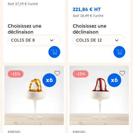
Soit
27,19 €
l'unité
221,86 €
HT
Soit
18,49 €
l'unité
Choisissez une
Choisissez une
déclinaison
déclinaison
COLIS DE 8
COLIS DE 12
Ajouter au panier
Ajouter
-15%
-15%
Add to wishlist
Add to
PREGEL
PREGEL