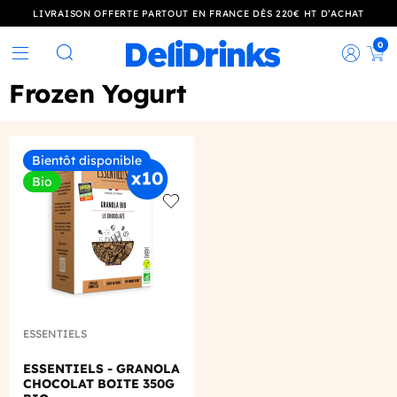
LIVRAISON OFFERTE PARTOUT EN FRANCE DÈS 220€ HT D’ACHAT
0
Rec
Rechercher
Frozen Yogurt
Bientôt disponible
Bio
Add to wishlist
ESSENTIELS
ESSENTIELS - GRANOLA
CHOCOLAT BOITE 350G